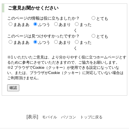
ご意見お聞かせください
このページの情報は役に立ちましたか？
とても
まあまあ
ふつう
あまり
まった
く
このページは見つけやすかったですか？
とても
まあまあ
ふつう
あまり
まった
く
※1 いただいたご意見は、より分かりやすく役に立つホームページとす
るために参考にさせていただきますので、ご協力をお願いします。
※2 ブラウザでCookie（クッキー）が使用できる設定になっていな
い、または、ブラウザがCookie（クッキー）に対応していない場合は
ご利用頂けません。
[表示]
モバイル
パソコン
トップに戻る