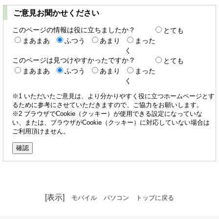
ご意見お聞かせください
このページの情報は役に立ちましたか？
とても
まあまあ
ふつう
あまり
まった
く
このページは見つけやすかったですか？
とても
まあまあ
ふつう
あまり
まった
く
※1 いただいたご意見は、より分かりやすく役に立つホームページとす
るために参考にさせていただきますので、ご協力をお願いします。
※2 ブラウザでCookie（クッキー）が使用できる設定になっていな
い、または、ブラウザがCookie（クッキー）に対応していない場合は
ご利用頂けません。
[表示]
モバイル
パソコン
トップに戻る