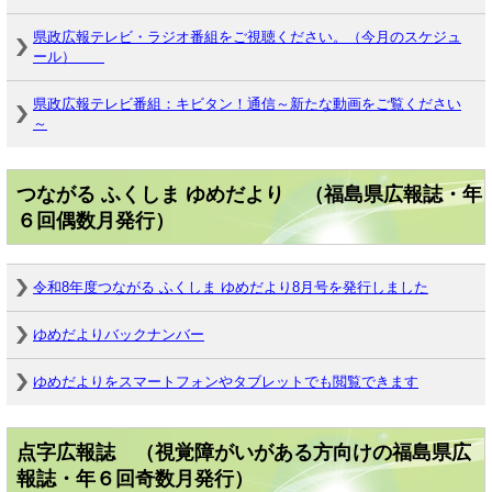
県政広報テレビ・ラジオ番組をご視聴ください。（今月のスケジュ
ール）
県政広報テレビ番組：キビタン！通信～新たな動画をご覧ください
～
つながる ふくしま ゆめだより （福島県広報誌・年
６回偶数月発行）
令和8年度つながる ふくしま ゆめだより8月号を発行しました
ゆめだよりバックナンバー
ゆめだよりをスマートフォンやタブレットでも閲覧できます
点字広報誌 （視覚障がいがある方向けの福島県広
報誌・年６回奇数月発行）