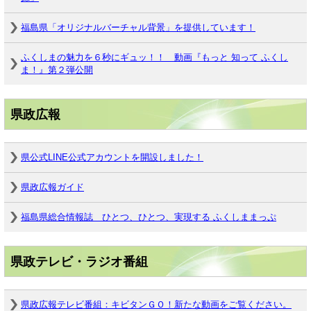
福島県「オリジナルバーチャル背景」を提供しています！
ふくしまの魅力を６秒にギュッ！！ 動画『もっと 知って ふくし
ま！』第２弾公開
県政広報
県公式LINE公式アカウントを開設しました！
県政広報ガイド
福島県総合情報誌 ひとつ、ひとつ、実現する ふくしままっぷ
県政テレビ・ラジオ番組
県政広報テレビ番組：キビタンＧＯ！新たな動画をご覧ください。