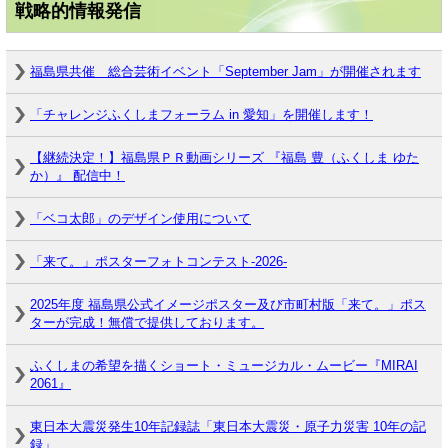
戦略的情報発信
福島県共催 総合芸術イベント「September Jam」が開催されます
「チャレンジふくしまフォーラム in 愛知」を開催します！
【継続決定！】福島県ＰＲ動画シリーズ 『福島 豊（ふくしま ゆた
か）』 配信中！
「ベコ太郎」のデザイン使用について
「来て。」ポスターフォトコンテスト-2026-
2025年度 福島県公式イメージポスター及び市町村版「来て。」ポス
ターが完成！無償で提供しております。
ふくしまの希望を描くショート・ミュージカル・ムービー『MIRAI
2061』
東日本大震災発生10年記録誌「東日本大震災・原子力災害 10年の記
録」