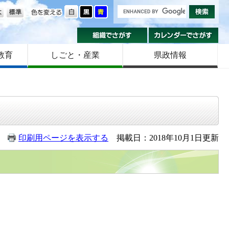
の大きさ
色を変える
組織でさがす
カ
教育
しごと・産業
県政情報
印刷用ページを表示する
掲載日：2018年10月1日更新