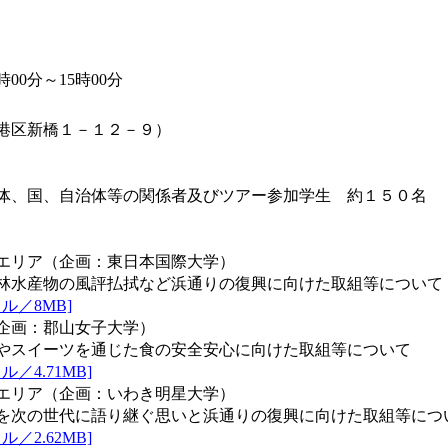
00分～15時00分
港区新橋１－１２－９）
団体、国、自治体等の関係者及びツアー参加学生 約１５０名
エリア（企画：東日本国際大学）
林水産物の風評払拭など浜通りの復興に向けた取組等について
ル／8MB]
企画：郡山女子大学）
やスイーツを通じた食の安全安心に向けた取組等について
／4.71MB]
エリア（企画：いわき明星大学）
を次の世代に語り継ぐ思いと浜通りの復興に向けた取組等につ
／2.62MB]