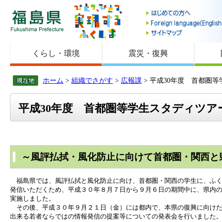
福島県
くらし・環境
震災・復興
ホーム
>
組織でさがす
>
広報課
> 平成30年度 首都圏
平成30年度 首都圏等学生スタディツ
～風評払拭・風化防止に向けて首都圏・関西と
　福島県では、風評払拭と風化防止に向け、首都圏・関西の学生に、ふ
発信いただくため、平成３０年８月７日から９月６日の期間中に、県内
実施しました。
　その後、平成３０年９月２１日（金）には都内で、本県の復興に向け
出来る若者ならではの情報発信の提案等についての発表会を行いました