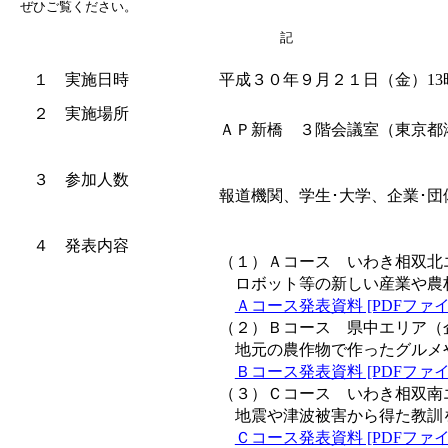
ぜひご覧ください。
　　　　　　　　　　　　　　　　　　　　記
１ 実施日時
平成３０年９月２１日（金）13時
２ 実施場所
ＡＰ新橋 ３階会議室（東京都
３ 参加人数
報道機関、学生･大学、企業･
４ 発表内容
（１）Ａコース いわき相双北
ロボット等の新しい産業や農
Ａコース発表資料 [PDFファイ
（２）Ｂコース 県中エリア（
地元の農作物で作ったグルメ
Ｂコース発表資料 [PDFファイル
（３）Ｃコース いわき相双南
地震や津波被害から得た教訓
Ｃコース発表資料 [PDFファイル