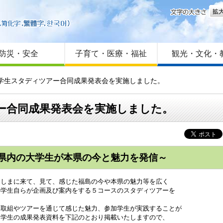
文字
はじめての方へ
Foreign language
サイトマップ
防災・安全
子育て・医療・福祉
観光・文化・
等学生スタディツアー合同成果発表会を実施しました。
アー合同成果発表会を実施しました。
県内の大学生が本県の今と魅力を発信～
くしまに来て、見て、感じた福島の今や本県の魅力等を広く
の学生自らが企画及び案内をする５コースのスタディツアーを
た取組やツアーを通じて感じた魅力、参加学生が実践することが
。学生の成果発表資料を下記のとおり掲載いたしますので、