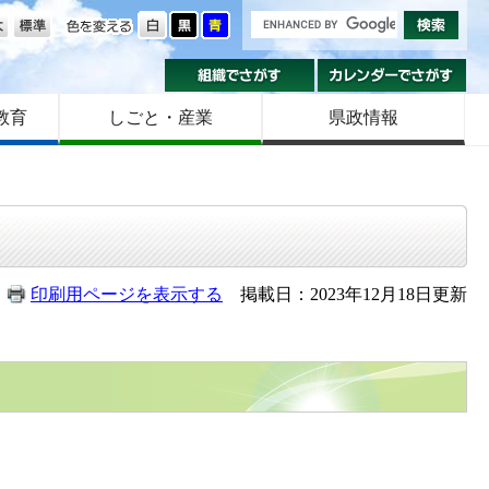
の大きさ
色を変える
組織でさがす
カ
教育
しごと・産業
県政情報
印刷用ページを表示する
掲載日：2023年12月18日更新