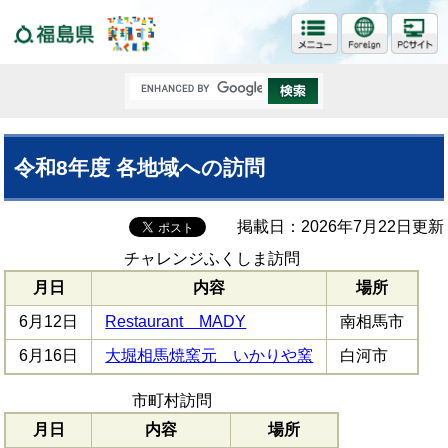
福島県
令和8年度 各地域への訪問
掲載日：2026年7月22日更新
チャレンジふくしま訪問
月日
内容
場所
6月12日
Restaurant MADY
南相馬市
6月16日
大堀相馬焼窯元 いかりや窯
白河市
市町村訪問
月日
内容
場所