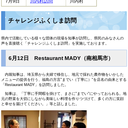
7月9日
川内村訪問
川内村
チャレンジふくしま訪問
県内で活動している様々な団体の現場を知事が訪問し、県民のみなさんの
声を直接聴く「チャレンジふくしま訪問」を実施しております。
6月12日 Restaurant MADY（南相馬市）
内堀知事は、埼玉県から夫婦で移住し、地元で採れた農作物をいかした
メニューの提供を行う、福島の方言"までい（丁寧に）"を店名の由来とする
「Restaurant MADY」を訪問しました。
知事は、「丁寧に手間暇を掛けて、まさに"までい"にやっておられる。地
元の野菜を大切にしながら美味しい料理を作りつづけて、多くの方に笑顔
と幸せを届けてください。」等と話しました。