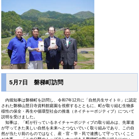
5月7日 磐梯町訪問
内堀知事は磐梯町を訪問し、令和7年12月に「自然共生サイト※」に認定
された磐梯山慧日寺資料館庭園を視察するとともに、町が取り組む生物多
様性の保全・再生や循環型社会の推進（ネイチャーポジティブ）について
説明を受けました。
知事は、「町が行っているネイチャーポジティブの取り組みは、先輩達
が守ってきた美しい自然を未来へとつないでいく取り組みであり、この自
然が当たり前のものではなく、産・官・学・民で連携して守っていくこと