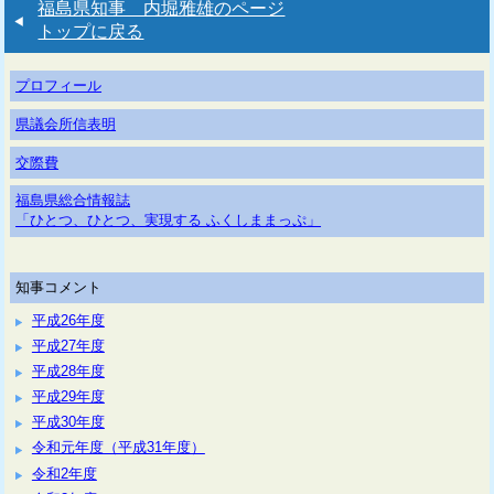
福島県知事 内堀雅雄のページ
トップに戻る
プロフィール
県議会所信表明
交際費
福島県総合情報誌
「ひとつ、ひとつ、実現する ふくしままっぷ」
知事コメント
平成26年度
平成27年度
平成28年度
平成29年度
平成30年度
令和元年度（平成31年度）
令和2年度