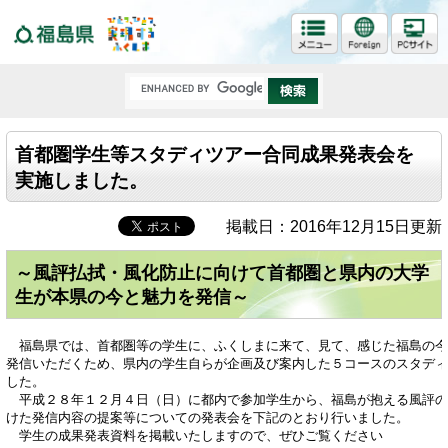
福島県
首都圏学生等スタディツアー合同成果発表会を
実施しました。
掲載日：2016年12月15日更新
～風評払拭・風化防止に向けて首都圏と県内の大学
生が本県の今と魅力を発信～
　福島県では、首都圏等の学生に、ふくしまに来て、見て、感じた福島の今
発信いただくため、県内の学生自らが企画及び案内した５コースのスタディ
した。
　平成２８年１２月４日（日）に都内で参加学生から、福島が抱える風評の
けた発信内容の提案等についての発表会を下記のとおり行いました。
　学生の成果発表資料を掲載いたしますので、ぜひご覧ください