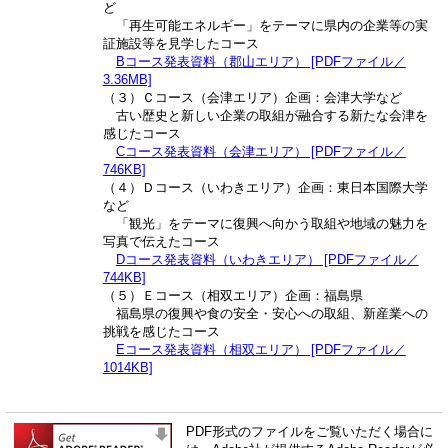
ど
「再生可能エネルギー」をテーマに県内の企業等の実
証施設等を見学したコース
Bコース発表資料（郡山エリア） [PDFファイル／
3.36MB]
（３）Ｃコース（会津エリア）企画：会津大学など
古い歴史と新しい企業の取組が融合する新たな会津を
感じたコース
Cコース発表資料（会津エリア） [PDFファイル／
746KB]
（４）Ｄコース（いわきエリア）企画：東日本国際大学
など
「観光」をテーマに復興へ向かう取組や地域の魅力を
写真で伝えたコース
Dコース発表資料（いわきエリア） [PDFファイル／
744KB]
（５）Ｅコース（相双エリア）企画：福島県
福島県の復興や食の安全・安心への取組、新産業への
挑戦を感じたコース
Eコース発表資料（相双エリア） [PDFファイル／
1014KB]
PDF形式のファイルをご覧いただく場合に