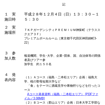
　　　　　　　　　　　　　　　　　　　　記
１ 実
平成２８年１２月４日（日）１３：３０～１
施日時
５：３０
２ 実
ＴＫＰガーデンシティＰＲＥＭＩＵＭ神保町（テラスス
施場所
クエア３Ｆ）
プレミアムボールルーム［東京都千代田区神田錦町3-
22］
３ 参
報道機関、学生･大学、企業･団体、国、自治体等の関係
加人数
者及びツアー参
加学生 約１５０名
４ 発
（１）Ａコース（福島・二本松エリア）企画：福島大
表内容
学、桜の聖母短期大学など
「食」をテーマに酒蔵見学や果物狩りなどを行ったコ
ース
Aコース発表資料（福島・二本松エリア） [PDFファ
イル／3.08MB]
（２）Ｂコース（郡山エリア）企画：日本大学工学部な