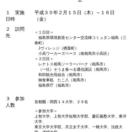
　　　　　　　　　　　　　　　　　　　　記
１ 実施
平成３０年２月１５日（木）～１６日
日時
（金）
２ 訪問
＜１日目＞
先
福島県環境創造センター交流棟コミュタン福島（三
春町）
Jヴィレッジ（楢葉町）
小高ワーカーズベース（南相馬市小高区）
＜２日目＞
レナトス相馬ソーラーパーク（相馬市）
（一社）そうま食べる通信講話（相馬市）
和田観光苺組合（相馬市）
御食事処 たこ八（相馬市）
福島県庁（福島市）
３ 参加
首都圏・関西１４大学、２９名
人数
＜参加大学＞
上智大学、上智大学短期大学部、慶応義塾大学、東洋
大学、
東京大学大学院、共立女子大学、一橋大学、法政大