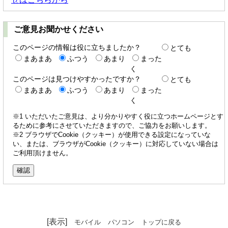
ご意見お聞かせください
このページの情報は役に立ちましたか？
とても
まあまあ
ふつう
あまり
まった
く
このページは見つけやすかったですか？
とても
まあまあ
ふつう
あまり
まった
く
※1 いただいたご意見は、より分かりやすく役に立つホームページとす
るために参考にさせていただきますので、ご協力をお願いします。
※2 ブラウザでCookie（クッキー）が使用できる設定になっていな
い、または、ブラウザがCookie（クッキー）に対応していない場合は
ご利用頂けません。
[表示]
モバイル
パソコン
トップに戻る