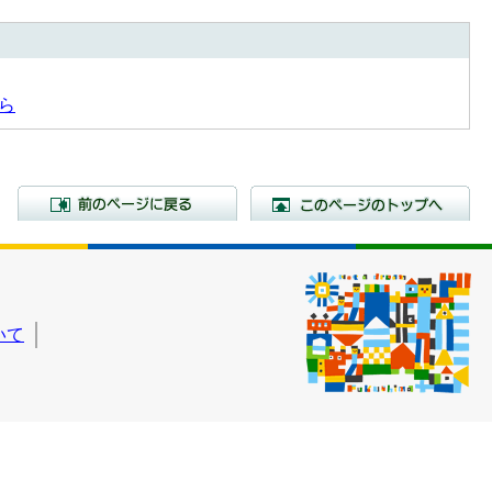
ら
前のページに戻る
こ
いて