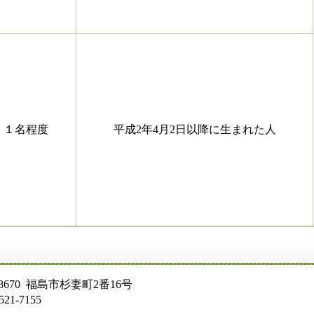
１名程度
平成2年4月2日以降に生まれた人
号
 福島市杉妻町2番16号
55