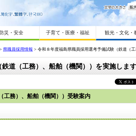
文字
はじめての方へ
Foreign language
サイトマップ
防災・安全
子育て・医療・福祉
観光・文化・
>
県職員採用情報
>
令和８年度福島県職員採用選考予備試験（鉄道（工
（鉄道（工務）、船舶（機関））を実施しま
（工務）、船舶（機関））受験案内