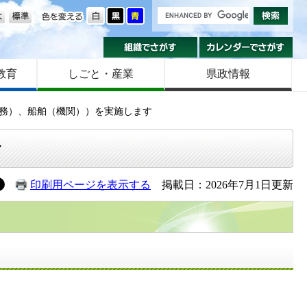
の大きさ
色を変える
組織でさがす
カ
教育
しごと・産業
県政情報
務）、船舶（機関））を実施します
す
印刷用ページを表示する
掲載日：2026年7月1日更新