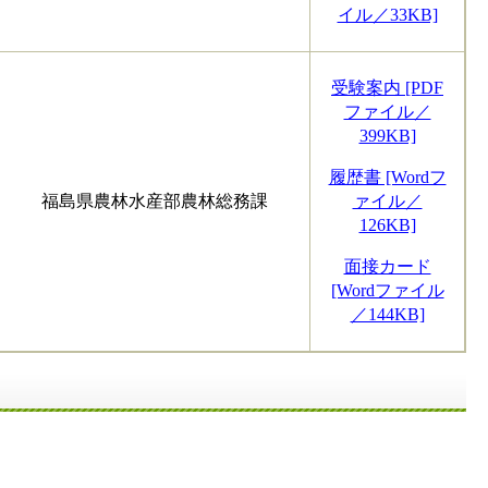
イル／33KB]
受験案内 [PDF
ファイル／
399KB]
履歴書 [Wordフ
福島県農林水産部農林総務課
ァイル／
126KB]
面接カード
[Wordファイル
／144KB]