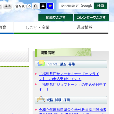
の大きさ
色を変える
組織でさがす
カ
教育
しごと・産業
県政情報
関
「福島県庁サマーセミナー【オンライ
ン】」の申込受付中です！
「福島県庁ジョブトーク」の申込受付中で
す！！
令和９年度福島県公立学校教員採用候補者