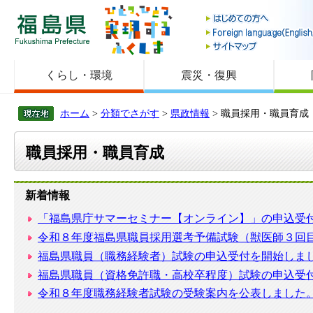
福島県
くらし・環境
震災・復興
ホーム
>
分類でさがす
>
県政情報
> 職員採用・職員育成
職員採用・職員育成
新着情報
「福島県庁サマーセミナー【オンライン】」の申込受
令和８年度福島県職員採用選考予備試験（獣医師３回
福島県職員（職務経験者）試験の申込受付を開始しま
福島県職員（資格免許職・高校卒程度）試験の申込受
令和８年度職務経験者試験の受験案内を公表しました