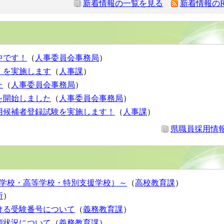
新着情報の一覧を見る
新着情報のR
中です！
（
人事委員会事務局
）
）を実施します
（
人事課
）
た
（
人事委員会事務局
）
を開始しました
（
人事委員会事務局
）
用候補者登録試験を実施します！
（
人事課
）
県職員採用情
中学校・高等学校・特別支援学校）～
（
高校教育課
）
所
）
ける受験番号について
（
義務教育課
）
願状況について
（
義務教育課
）