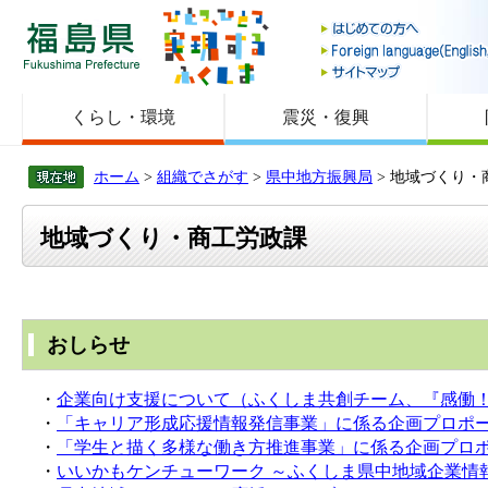
福島県
くらし・環境
震災・復興
ホーム
>
組織でさがす
>
県中地方振興局
> 地域づくり・
地域づくり・商工労政課
おしらせ
・
企業向け支援について（ふくしま共創チーム、『感働
・
「キャリア形成応援情報発信事業」に係る企画プロポ
・
「学生と描く多様な働き方推進事業」に係る企画プロ
・
いいかもケンチューワーク ～ふくしま県中地域企業情