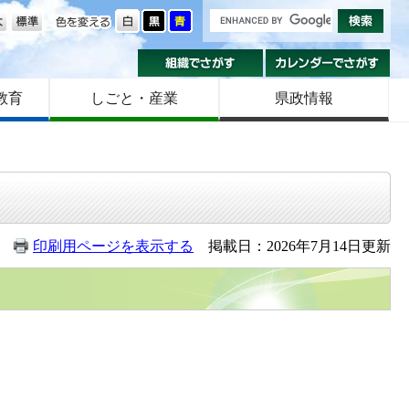
の大きさ
色を変える
組織でさがす
カ
教育
しごと・産業
県政情報
印刷用ページを表示する
掲載日：2026年7月14日更新