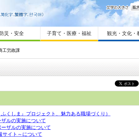
文字
はじめての方へ
Foreign language
サイトマップ
防災・安全
子育て・医療・福祉
観光・文化・
商工労政課
！ふくしま』プロジェクト、魅力ある職場づくり）
ーザルの実施について
ポーザルの実施について
報サイト～について