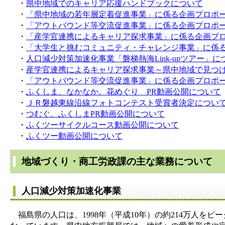
・
県中地域でのキャリア応援ハンドブックについて
・
「県中地域の若年層定着促進事業」に係る企画プロポ
・
「アウトバウンド等交流促進事業」に係る企画プロポ
・
「産学官連携によるキャリア探求事業」に係る企画プ
・
「大学生と挑むコミュニティ・チャレンジ事業」に係
・
人口減少対策加速化事業「磐梯熱海Link-upツアー」に
・
産学官連携によるキャリア探求事業～県中地域で見つ
・
「アウトバウンド等交流促進事業」に係る企画プロポ
・
ふくしま、なかなか。花めぐり PR動画公開について
・
ＪＲ磐越東線沿線フォトコンテスト受賞者決定につい
・
つむぐ、ふくしまPR動画公開について
・
ふくツーサイクルコース動画公開について
・
ふくツー動画公開について
地域づくり・商工労政課の主な業務について
人口減少対策加速化事業
福島県の人口は、1998年（平成10年）の約214万人