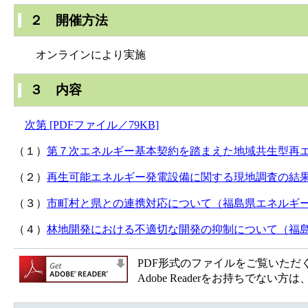
２ 開催方法
オンラインにより実施
３ 内容
次第 [PDFファイル／79KB]
（１）
第７次エネルギー基本契約を踏まえた地域共生型再エネの
（２）
再生可能エネルギー発電設備に関する現地調査の結果につ
（３）
市町村と県との連携対応について（福島県エネルギー課） 
（４）
林地開発における不適切な開発の抑制について​（福島県森
PDF形式のファイルをご覧いただく場合
Adobe Readerをお持ちで