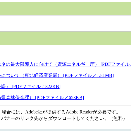
最大限導入に向けて（資源エネルギー庁） [PDFファイル／2.
いて（東北経済産業局） [PDFファイル／1.81MB]
[PDFファイル／822KB]
林保全課） [PDFファイル／653KB]
には、Adobe社が提供するAdobe Readerが必要です。
ない方は、バナーのリンク先からダウンロードしてください。（無料）