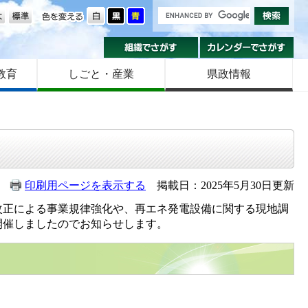
の大きさ
色を変える
組織でさがす
カ
教育
しごと・産業
県政情報
印刷用ページを表示する
掲載日：2025年5月30日更新
正による事業規律強化や、再エネ発電設備に関する現地調
開催しましたのでお知らせします。