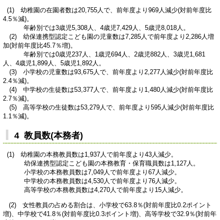
(1) 幼稚園の在園者数は20,755人で、前年度より969人減少(対前年度比
4.5％減)。
年齢別では3歳児5,308人、4歳児7,429人、5歳児8,018人。
(2) 幼保連携型認定こども園の児童数は7,285人で前年度より2,286人増
加(対前年度比45.7％増)。
年齢別では0歳児237人、1歳児694人、2歳児882人、3歳児1,681
人、4歳児1,899人、5歳児1,892人。
(3) 小学校の児童数は93,675人で、前年度より2,277人減少(対前年度比
2.4％減)。
(4) 中学校の生徒数は53,377人で、前年度より1,480人減少(対前年度比
2.7％減)。
(5) 高等学校の生徒数は53,279人で、前年度より595人減少(対前年度比
1.1％減)。
4 教員数(本務者)
(1) 幼稚園の本務教員数は1,937人で前年度より43人減少。
幼保連携型認定こども園の本務教育・保育職員数は1,127人。
小学校の本務教員数は7,049人で前年度より67人減少。
中学校の本務教員数は4,530人で前年度より76人減少。
高等学校の本務教員数は4,270人で前年度より15人減少。
(2) 女性教員の占める割合は、小学校で63.8％(対前年度比0.2ポイント
増)、中学校で41.8％(対前年度比0.3ポイント増)、高等学校で32.9％(対前年