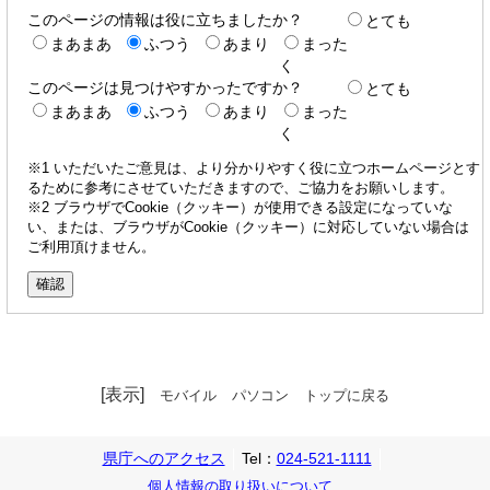
このページの情報は役に立ちましたか？
とても
まあまあ
ふつう
あまり
まった
く
このページは見つけやすかったですか？
とても
まあまあ
ふつう
あまり
まった
く
※1 いただいたご意見は、より分かりやすく役に立つホームページとす
るために参考にさせていただきますので、ご協力をお願いします。
※2 ブラウザでCookie（クッキー）が使用できる設定になっていな
い、または、ブラウザがCookie（クッキー）に対応していない場合は
ご利用頂けません。
[表示]
モバイル
パソコン
トップに戻る
県庁へのアクセス
Tel：
024-521-1111
個人情報の取り扱いについて