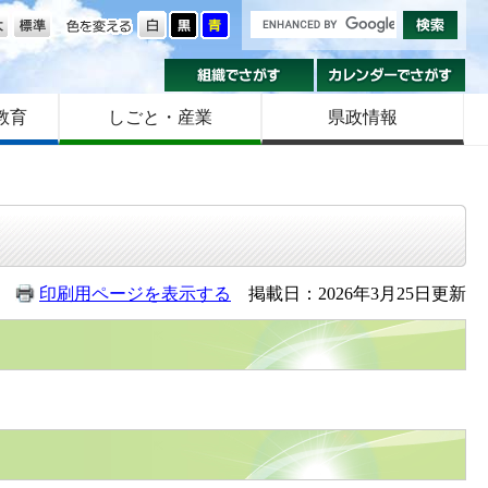
の大きさ
色を変える
組織でさがす
カ
教育
しごと・産業
県政情報
印刷用ページを表示する
掲載日：2026年3月25日更新