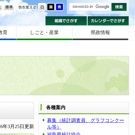
の大きさ
色を変える
組織でさがす
カ
教育
しごと・産業
県政情報
各種案内
募集（統計調査員、グラフコンクー
6年3月25日更新
ル等）
福島県統計協会