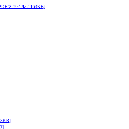
DFファイル／163KB]
KB]
B]