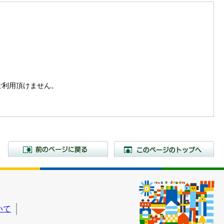
。
はご利用頂けません。
前のページに戻る
こ
いて