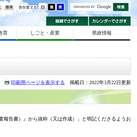
の大きさ
色を変える
組織でさがす
カ
教育
しごと・産業
県政情報
印刷用ページを表示する
掲載日：2022年3月22日更新
査報告書）』から抜粋（又は作成）」と明記くださるようお