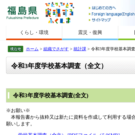
福島県
くらし・環境
震災・復興
ホーム
>
組織でさがす
>
統計課
> 令和3年度学校基本調
令和3年度学校基本調査（全文）
令和3年度学校基本調査(全文)
※お願い※
本報告書から抜粋又は新たに資料を作成して利用する場合
願いします。