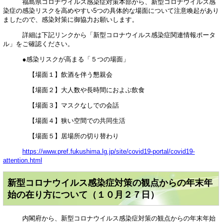
福島県コロナウイルス感染症対策本部から、新型コロナウイルス感
染症の感染リスクを高めやすい5つの具体的な場面について注意喚起があり
ましたので、感染対策に御協力お願いします。
詳細は下記リンクから「新型コロナウイルス感染症関連情報ポータ
ル」をご確認ください。
●感染リスクが高まる「５つの場面」
【場面１】飲酒を伴う懇親会
【場面２】大人数や長時間におよぶ飲食
【場面３】マスクなしでの会話
【場面４】狭い空間での共同生活
【場面５】居場所の切り替わり
https://www.pref.fukushima.lg.jp/site/covid19-portal/covid19-
attention.html
新型コロナウイルス感染症対策の観点からの年末年
始の在り方について（１０月２７日）
内閣府から、新型コロナウイルス感染症対策の観点からの年末年始