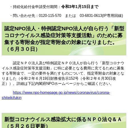
令和3年1月15日まで
・持続化給付金申請受付期間：
・問い合わせ先：0120-115-570 または 03-6831-0613(IP専用回線)
認定NPO法人・特例認定NPO法人が自ら行う「新型
コロナウイルス感染症対策等支援活動」のために募
集する寄附金が指定寄附金の対象になりました。
（６月３０日）
認定ＮＰＯ法人及び特例認定ＮＰＯ法人が自ら行う「新型コロナウ
イルス感染症対策等支援活動」に特に必要となる費用に充てるために募集
する寄附金で、一定の要件を満たすものについて、指定寄附金の対象とな
りました（令和２年６月19日財務省告示152号（令和２年６月30日改
正））。詳細は下記内閣府NPOホームページからご確認ください。
https://www.npo-homepage.go.jp/news/coronavirus/corona-
shiteikifukin
新型コロナウイルス感染拡大に係るＮＰＯ法Ｑ＆Ａ
（５月２６日更新）