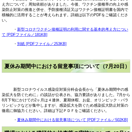
え方について」周知依頼がありました。今後、ワクチン接種率の向上や感
染防止対策の推進と併せ、予防接種済証又はワクチン接種証明書を国内で
積極的に活用することが考えられます。詳細は以下のPDFをご確認くださ
い。
・
新型コロナワクチン接種証明の利用に関する基本的考え方につい
て [PDFファイル／181KB]
・
別紙 [PDFファイル／253KB]
夏休み期間中における留意事項について（7月20日）
新型コロナウイルス感染症対策分科会会長から「夏休み期間中の感
染拡大を防ぐために」の談話が公表され、協力要請がありました。7月から
8月下旬にかけての2ヶ月は４連休、夏期休暇、お盆、オリンピック・パラ
リンピックなどが集中しますが、感染拡大を防ぐため感染拡大防止対策の
徹底に御協力ください。詳細は下記ＰＤＦをご確認ください。
・
夏休み期間中における留意事項について [PDFファイル／502KB]