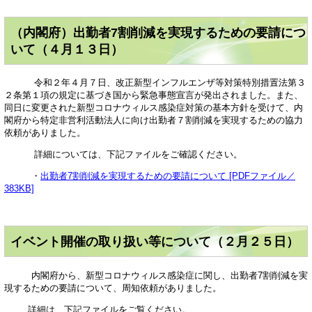
（内閣府）出勤者7割削減を実現するための要請につ
いて（４月１３日）
令和２年４月７日、改正新型インフルエンザ等対策特別措置法第３
２条第１項の規定に基づき国から緊急事態宣言が発出されました。また、
同日に変更された新型コロナウィルス感染症対策の基本方針を受けて、内
閣府から特定非営利活動法人に向け出勤者７割削減を実現するための協力
依頼がありました。
詳細については、下記ファイルをご確認ください。
・
出勤者7割削減を実現するための要請について [PDFファイル／
383KB]
イベント開催の取り扱い等について（２月２５日）
内閣府から、新型コロナウィルス感染症に関し、出勤者7割削減を実
現するための要請について、周知依頼がありました。
詳細は、下記ファイルをご覧ください。