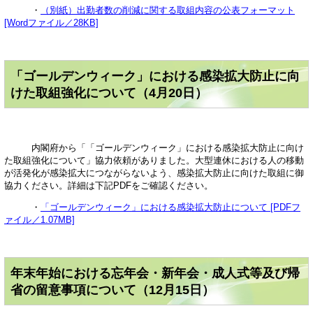
・
（別紙）出勤者数の削減に関する取組内容の公表フォーマット
[Wordファイル／28KB]
「ゴールデンウィーク」における感染拡大防止に向
けた取組強化について（4月20日）
内閣府から「「ゴールデンウィーク」における感染拡大防止に向け
た取組強化について」協力依頼がありました。大型連休における人の移動
が活発化が感染拡大につながらないよう、感染拡大防止に向けた取組に御
協力ください。詳細は下記PDFをご確認ください。
・
「ゴールデンウィーク」における感染拡大防止について [PDFフ
ァイル／1.07MB]
年末年始における忘年会・新年会・成人式等及び帰
省の留意事項について（12月15日）