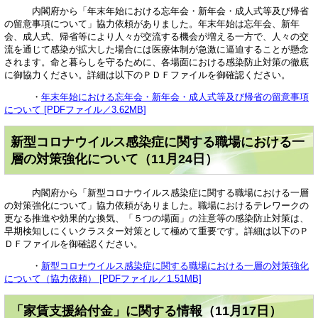
内閣府から「年末年始における忘年会・新年会・成人式等及び帰省
の留意事項について」協力依頼がありました。年末年始は忘年会、新年
会、成人式、帰省等により人々が交流する機会が増える一方で、人々の交
流を通じて感染が拡大した場合には医療体制が急激に逼迫することが懸念
されます。命と暮らしを守るために、各場面における感染防止対策の徹底
に御協力ください。詳細は以下のＰＤＦファイルを御確認ください。
・
年末年始における忘年会・新年会・成人式等及び帰省の留意事項
について [PDFファイル／3.62MB]
新型コロナウイルス感染症に関する職場における一
層の対策強化について（11月24日）
内閣府から「新型コロナウイルス感染症に関する職場における一層
の対策強化について」協力依頼がありました。職場におけるテレワークの
更なる推進や効果的な換気、「５つの場面」の注意等の感染防止対策は、
早期検知しにくいクラスター対策として極めて重要です。詳細は以下のＰ
ＤＦファイルを御確認ください。
・
新型コロナウイルス感染症に関する職場における一層の対策強化
について（協力依頼） [PDFファイル／1.51MB]
「家賃支援給付金」に関する情報（11月17日）