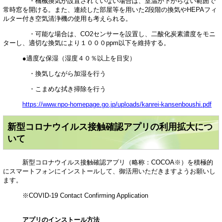
・機械換気が設置されていない場合は、室温が下がらない範囲で
常時窓を開ける。また、連続した部屋等を用いた2段階の換気やHEPAフィ
ルター付き空気清浄機の使用も考えられる。
・可能な場合は、CO2センサーを設置し、二酸化炭素濃度をモニ
ターし、適切な換気により１０００ppm以下を維持する。
●適度な保湿（湿度４０％以上を目安）
・換気しながら加湿を行う
・こまめな拭き掃除を行う
https://www.npo-homepage.go.jp/uploads/kanrei-kansenboushi.pdf
新型コロナウイルス接触確認アプリの利用拡大につ
いて
新型コロナウイルス接触確認アプリ（略称：COCOA※）を積極的
にスマートフォンにインストールして、御活用いただきますようお願いし
ます。
※COVID-19 Contact Confirming Application
アプリのインストール方法