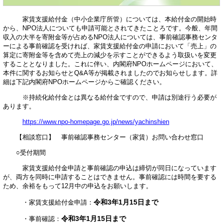
家賃支援給付金（中小企業庁所管）については、本給付金の開始時
から、NPO法人についても申請可能とされてきたことろです。今般、年間
収入の大半を寄附金等が占めるNPO法人については、事前確認事務センタ
ーによる事前確認を受ければ、家賃支援給付金の申請において「売上」の
算定に寄附金等を含めて売上の減少を示すことができるよう取扱いを変更
することとなりました。これに伴い、内閣府NPOホームページにおいて、
本件に関するお知らせとQ&A等が掲載されましたのでお知らせします。詳
細は下記内閣府NPOホームページからご確認ください。
※持続化給付金とは異なる給付金ですので、申請は別途行う必要が
あります。
https://www.npo-homepage.go.jp/news/yachinshien
【相談窓口】 事前確認事務センター（家賃）お問い合わせ窓口
○受付期間
家賃支援給付金申請と事前確認の申込は締切が同日になっています
が、両方を同時に申請することはできません。事前確認には時間を要する
ため、
余裕をもって12月中の申込をお願いします。
令和3年1月15日まで
・家賃支援給付金申請：
令和3年1月15日まで
・事前確認：