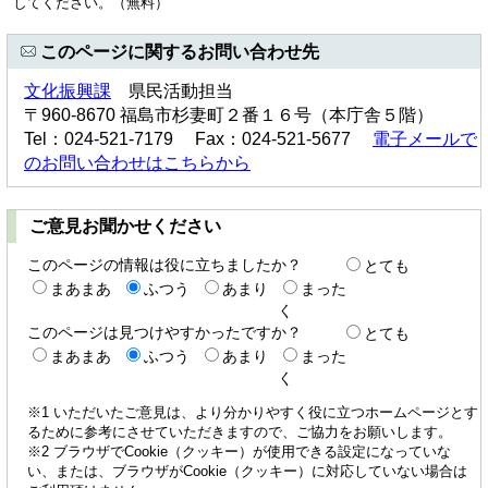
してください。（無料）
このページに関するお問い合わせ先
文化振興課
県民活動担当
〒960-8670 福島市杉妻町２番１６号（本庁舎５階）
Tel：024-521-7179 Fax：024-521-5677
電子メールで
のお問い合わせはこちらから
ご意見お聞かせください
このページの情報は役に立ちましたか？
とても
まあまあ
ふつう
あまり
まった
く
このページは見つけやすかったですか？
とても
まあまあ
ふつう
あまり
まった
く
※1 いただいたご意見は、より分かりやすく役に立つホームページとす
るために参考にさせていただきますので、ご協力をお願いします。
※2 ブラウザでCookie（クッキー）が使用できる設定になっていな
い、または、ブラウザがCookie（クッキー）に対応していない場合は