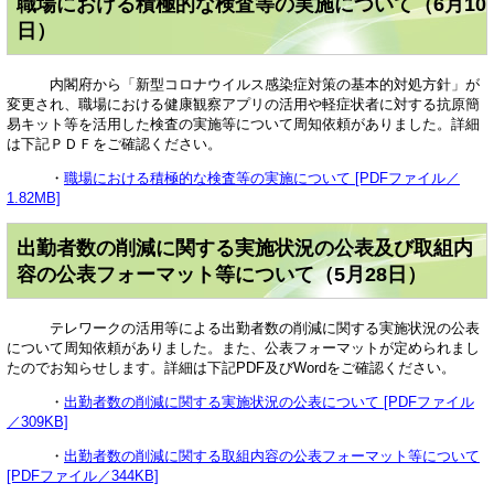
職場における積極的な検査等の実施について（6月10
日）
内閣府から「新型コロナウイルス感染症対策の基本的対処方針」が
変更され、職場における健康観察アプリの活用や軽症状者に対する抗原簡
易キット等を活用した検査の実施等について周知依頼がありました。詳細
は下記ＰＤＦをご確認ください。
・
職場における積極的な検査等の実施について [PDFファイル／
1.82MB]
出勤者数の削減に関する実施状況の公表及び取組内
容の公表フォーマット等について（5月28日）
テレワークの活用等による出勤者数の削減に関する実施状況の公表
について周知依頼がありました。また、公表フォーマットが定められまし
たのでお知らせします。詳細は下記PDF及びWordをご確認ください。
・
出勤者数の削減に関する実施状況の公表について [PDFファイル
／309KB]
・
出勤者数の削減に関する取組内容の公表フォーマット等について
[PDFファイル／344KB]