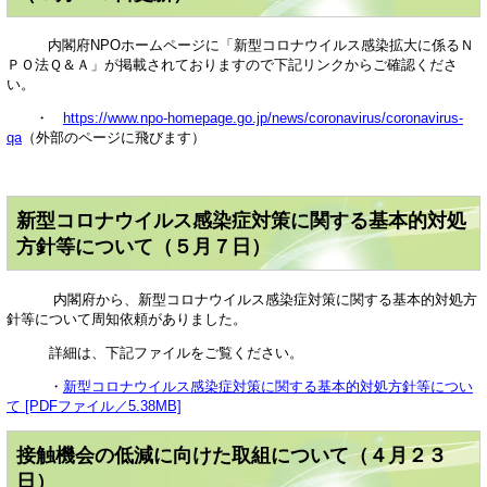
内閣府NPOホームページに「新型コロナウイルス感染拡大に係るＮ
ＰＯ法Ｑ＆Ａ」が掲載されておりますので下記リンクからご確認くださ
い。
・
https://www.npo-homepage.go.jp/news/coronavirus/coronavirus-
qa
（外部のページに飛びます）
新型コロナウイルス感染症対策に関する基本的対処
方針等について（５月７日）
内閣府から、新型コロナウイルス感染症対策に関する基本的対処方
針等について周知依頼がありました。
詳細は、下記ファイルをご覧ください。
・
新型コロナウイルス感染症対策に関する基本的対処方針等につい
て [PDFファイル／5.38MB]
接触機会の低減に向けた取組について（４月２３
日）