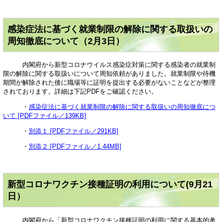
感染症法に基づく就業制限の解除に関する取扱いの
周知徹底について（2月3日）
内閣府から新型コロナウイルス感染症対策に関する感染者の就業制
限の解除に関する取扱いについて周知依頼がありました。就業制限や待機
期間が解除された後に職場等に証明を提出する必要がないことなどが整理
されております。詳細は下記PDFをご確認ください。
・
感染症法に基づく就業制限の解除に関する取扱いの周知徹底につ
いて [PDFファイル／139KB]
・
別添１ [PDFファイル／291KB]
・
別添２ [PDFファイル／1.44MB]
新型コロナワクチン接種証明の利用について(9月21
日）
内閣府から「新型コロナワクチン接種証明の利用に関する基本的考