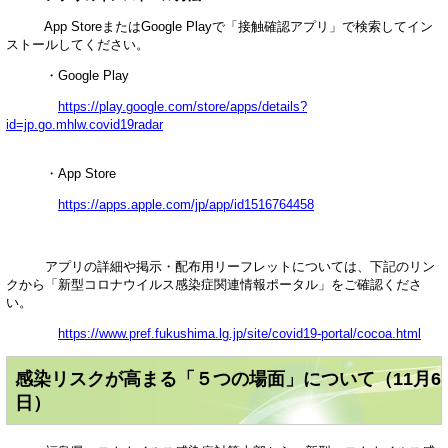
App StoreまたはGoogle Playで「接触確認アプリ」で検索してイン
ストールしてください。
・Google Play
https://play.google.com/store/apps/details?
id=jp.go.mhlw.covid19radar
・App Store
https://apps.apple.com/jp/app/id1516764458
アプリの詳細や掲示・配布用リーフレットについては、下記のリン
クから「新型コロナウイルス感染症関連情報ポータル」をご確認くださ
い。
https://www.pref.fukushima.lg.jp/site/covid19-portal/cocoa.html
感染リスクが高まる「５つの場面」について（11月6
日）