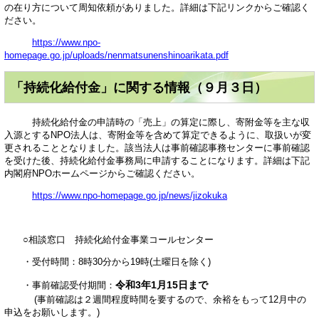
の在り方について周知依頼がありました。詳細は下記リンクからご確認く
ださい。
https://www.npo-
homepage.go.jp/uploads/nenmatsunenshinoarikata.pdf
「持続化給付金」に関する情報（９月３日）
持続化給付金の申請時の「売上」の算定に際し、寄附金等を主な収
入源とするNPO法人は、寄附金等を含めて算定できるように、取扱いが変
更されることとなりました。該当法人は事前確認事務センターに事前確認
を受けた後、持続化給付金事務局に申請することになります。詳細は下記
内閣府NPOホームページからご確認ください。
https://www.npo-homepage.go.jp/news/jizokuka
○相談窓口 持続化給付金事業コールセンター
・受付時間：8時30分から19時(土曜日を除く)
令和3年1月15日まで
・事前確認受付期間：
(事前確認は２週間程度時間を要するので、余裕をもって12月中の
申込をお願いします。)