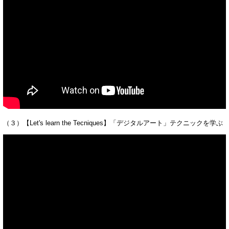
（３）【Let's learn the Tecniques】「デジタルアート」テクニックを学ぶ