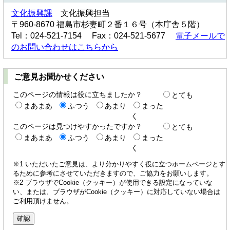
文化振興課
文化振興担当
〒960-8670 福島市杉妻町２番１６号（本庁舎５階）
Tel：024-521-7154 Fax：024-521-5677
電子メールで
のお問い合わせはこちらから
ご意見お聞かせください
このページの情報は役に立ちましたか？
とても
まあまあ
ふつう
あまり
まった
く
このページは見つけやすかったですか？
とても
まあまあ
ふつう
あまり
まった
く
※1 いただいたご意見は、より分かりやすく役に立つホームページとす
るために参考にさせていただきますので、ご協力をお願いします。
※2 ブラウザでCookie（クッキー）が使用できる設定になっていな
い、または、ブラウザがCookie（クッキー）に対応していない場合は
ご利用頂けません。