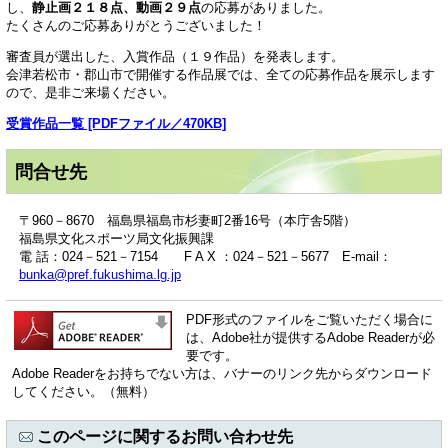
し、
静止画２１８点、動画２９点
の応募がありました。
たくさんのご応募ありがとうございました！
審査員が選出した、入賞作品（１９作品）を発表します。
会津若松市・郡山市で開催する作品展では、全ての応募作品を展示します
ので、是非ご来場ください。
受賞作品一覧 [PDFファイル／470KB]
問合せ先
〒960－8670 福島県福島市杉妻町2番16号（本庁舎5階）
福島県文化スポーツ局文化振興課
電 話：024－521－7154 F A X ：024－521－5677 E-mail：
bunka@pref.fukushima.lg.jp
PDF形式のファイルをご覧いただく場合に
は、Adobe社が提供するAdobe Readerが必
要です。
Adobe Readerをお持ちでない方は、バナーのリンク先からダウンロード
してください。（無料）
このページに関するお問い合わせ先