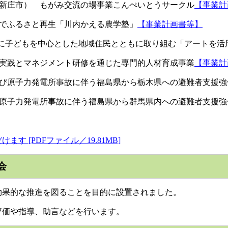
県新庄市） もがみ交流の場事業こんぺいとうサークル
【事業計
りでふるさと再生「川内かえる農学塾」
【事業計画書等】
ちの再生に子どもを中心とした地域住民とともに取り組む「アートを
の実践とマネジメント研修を通じた専門的人材育成事業
【事業計
及び原子力発電所事故に伴う福島県から栃木県への避難者支援強
び原子力発電所事故に伴う福島県から群馬県内への避難者支援強
 [PDFファイル／19.81MB]
会
果的な推進を図ることを目的に設置されました。
価や指導、助言などを行います。