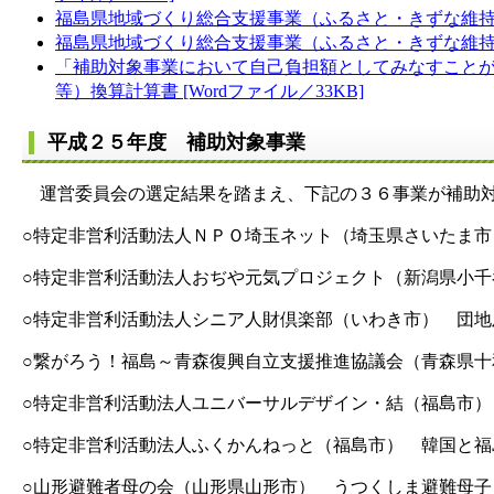
福島県地域づくり総合支援事業（ふるさと・きずな維持・再
福島県地域づくり総合支援事業（ふるさと・きずな維持・再
「補助対象事業において自己負担額としてみなすことができ
等）換算計算書 [Wordファイル／33KB]
平成２５年度 補助対象事業
運営委員会の選定結果を踏まえ、下記の３６事業が補助対
○特定非営利活動法人ＮＰＯ埼玉ネット（埼玉県さいたま
○特定非営利活動法人おぢや元気プロジェクト（新潟県小
○特定非営利活動法人シニア人財倶楽部（いわき市） 団
○繋がろう！福島～青森復興自立支援推進協議会（青森県
○特定非営利活動法人ユニバーサルデザイン・結（福島市
○特定非営利活動法人ふくかんねっと（福島市） 韓国と
○山形避難者母の会（山形県山形市） うつくしま避難母子