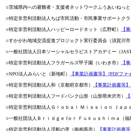
○茨城県内への避難者・支援者ネットワークふうあいねっと
○特定非営利活動法人ちば市民活動・市民事業サポートクラ
○特定非営利活動法人ハッピーロードネット（広野町）
【事
○すかがわ地域交流促進プロジェクト実行委員会（須賀川市
○一般社団法人日本ソーシャルセラピストアカデミー（JAS
○特定非営利活動法人フラガールズ甲子園（いわき市）
【事
○NPO法人みらいと（新地町）
【事業計画書等】 [PDFファイ
○特定非営利活動法人和（京都府京都市）
【事業計画書等】 [
○特定非営利活動法人フードバンク山形（山形県米沢市）
【
○特定非営利活動法人Ｇｌｏｂａｌ Ｍｉｓｓｉｏｎ Ｊａｐ
○一般社団法人Ｂｒｉｄｇｅ fｏｒ Ｆｕｋｕｓｈｉｍａ（福
○特定非営利活動法人浮船の里（南相馬市）
【事業計画書等】 