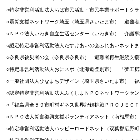
○特定非営利活動法人ちば市民活動・市民事業サポートク
○震災支援ネットワーク埼玉（埼玉県さいたま市） 避難
○ＮＰＯ法人いわき自立生活センター（いわき市） 介護
○認定特定非営利活動法人たすけあいの会ふれあいネット
○奈良県被災者の会（奈良県奈良市） 避難者再生継続支援
○特定非営利活動法人おにスポ（北海道登別市） 「夢工
○一般社団法人ひなまちデザイン（埼玉県さいたま市） 
○認定特定非営利活動法人ふくしまＮＰＯネットワークセン
○「福島県全５９市町村ギネス世界記録挑戦ＰＲＯＪＥＣ
○ＮＰＯ法人災害復興支援ボランティアネット（南相馬市
○特定非営利活動法人ハッピーロードネット（双葉郡広野