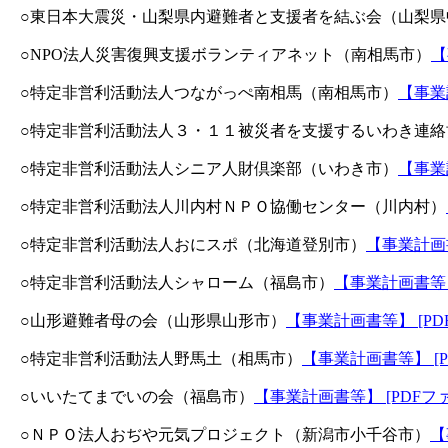
○東日本大震災・山梨県内避難者と支援者を結ぶ会（山梨県
○NPO法人災害復興支援ボランティアネット（南相馬市）
【
○特定非営利活動法人つながっぺ南相馬（南相馬市）
【事業計
○特定非営利活動法人３・１１被災者を支援するいわき連絡
○特定非営利活動法人シニア人財倶楽部（いわき市）
【事業計
○特定非営利活動法人川内村ＮＰＯ協働センター（川内村）
○特定非営利活動法人おにスポ（北海道登別市）
【事業計画書
○特定非営利活動法人シャローム（福島市）
【事業計画書等】 
○山形避難者母の会（山形県山形市）
【事業計画書等】 [PDF
○特定非営利活動法人野馬土（相馬市）
【事業計画書等】 [P
○いいたてまでいの会（福島市）
【事業計画書等】 [PDFファ
○ＮＰＯ法人おぢや元気プロジェクト（新潟市小千谷市）
【