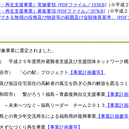
生支援事業）実施要領 [PDFファイル／193KB]
（※平成
生支援事業）募集要項 [PDFファイル／397KB]
（※平成２
る無償の役務及び物資等の範囲及び金額換算基準」 [PDFファ
象事業に選定されました。
市） 平成２５年度県外避難者支援及び支援団体ネットワーク構
千谷市） 「心の駅」プロジェクト
【事業計画書等】
地及び仮設住宅居住の高齢者の孤立を防ぎ心身の解放を図るコミ
十和田市） 繋がろう！福島～青森復興自立支援事業
【事業計画
） ～未来へつなぐ～福島リーダー チーム２０１３
【事業計画
福島との青少年交流再生による福島県絆復興事業
【事業計画書等
きずなづくり再生事業
【事業計画書等】