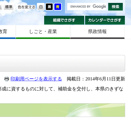
の大きさ
色を変える
組織でさがす
カ
教育
しごと・産業
県政情報
印刷用ページを表示する
掲載日：2014年6月11日更新
形成に資するものに対して、補助金を交付し、本県のきずな