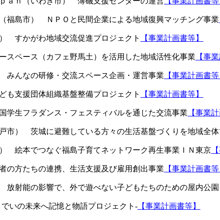
ａｐａｎ（いわき市） 薄磯支援センターの運営
【事業計画書等
ａ（福島市） ＮＰＯと民間企業による地域復興マッチング事業
市） すかがわ地域交流促進プロジェクト
【事業計画書等】
リースペース（カフェ野馬土）を活用した地域活性化事業
【事業
） みんなの研修・交流スペース企画・運営事業
【事業計画書等
子ども支援団体組織基盤整備プロジェクト
【事業計画書等】
全国学生フラダンス・フェスティバルを通じた交流事業
【事業計
水戸市） 茨城に避難している方々の生活基盤づくりを地域全体
区） 絵本でつなぐ福島子育てネットワーク再生事業ＩＮ東京
【
災者の方たちの連携、生活支援及び雇用創出事業
【事業計画書等
） 放射能の影響で、外で遊べない子どもたちのための屋内公園
までいの未来へ記憶と物語プロジェクト-
【事業計画書等】