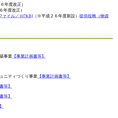
２６年度改正）
６年度改正）
イル／107KB]
（※平成２６年度新設）
提供役務（物資
築事業
【事業計画書等】
ュニティづくり事業
【事業計画書等】
書等】
書等】
】