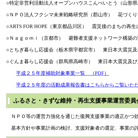
○特定非営利活動法人オープンハウスこんぺいとう（山形
○ＮＰＯ法人フクシマ未来戦略研究所（郡山市） 花づく
○ARTS FOR HOPE（東京都品川区） 震災後のま
○Ｎａｇｏｍｉ（京都市） 避難者支援ネットワーク構築
○とちぎ暮らし応援会（栃木県宇都宮市） 東日本大震災
○ぐんま暮らし応援会（群馬県高崎市） 東日本大震災及
平成２５年度補助対象事業一覧 （PDF）
平成２５年度の活動成果報告書はこちらからご覧いただけます
ふるさと・きずな維持・再生支援事業運営委員
ＮＰＯ等の運営力強化を通じた復興支援事業の適正かつ効
基本方針や事業計画の検討、支援対象者の選定、事業の評