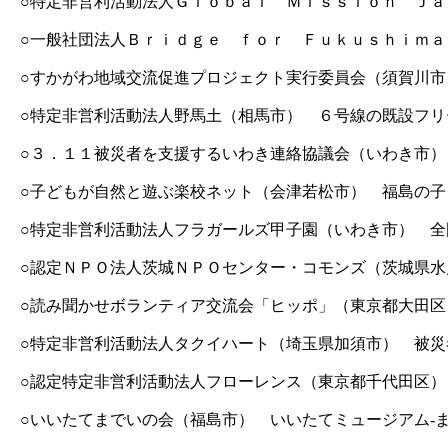
○特定非営利活動法人Ｇｌｏｂａｌ Ｍｉｓｓｉｏｎ Ｊ
○一般社団法人Ｂｒｉｄｇｅ ｆｏｒ Ｆｕｋｕｓｈｉｍ
○すかがわ地域交流促進プロジェクト実行委員会（須賀川
○特定非営利活動法人野馬土（相馬市） ６号線の既設フ
○３．１１被災者を支援するいわき連絡協議会（いわき市
○子どもが自然と遊ぶ楽校ネット（会津若松市） 福島の
○特定非営利活動法人フラガールズ甲子園（いわき市） 
○認定ＮＰＯ法人茨城ＮＰＯセンター・コモンズ（茨城県
○読み聞かせボランティア交流会「ヒッポ」（東京都大田
○特定非営利活動法人タクイハート（埼玉県加須市） 被
○認定特定非営利活動法人フローレンス（東京都千代田区
○いいたてまでいの会（福島市） いいたてミュージアム-