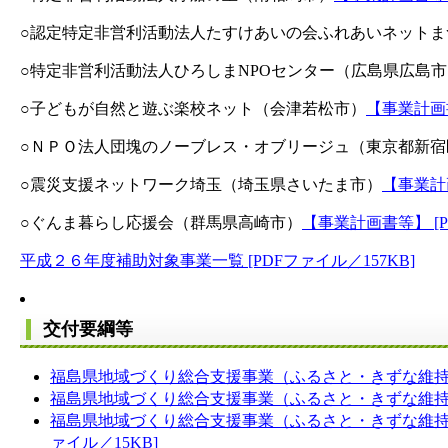
○認定特定非営利活動法人たすけあいの会ふれあいネットま
○特定非営利活動法人ひろしまNPOセンター（広島県広島市
○子どもが自然と遊ぶ楽校ネット（会津若松市）
【事業計画書
○ＮＰＯ法人団塊のノーブレス・オブリージュ（東京都新宿
○震災支援ネットワーク埼玉（埼玉県さいたま市）
【事業計画
○ぐんま暮らし応援会（群馬県高崎市）
【事業計画書等】 [P
平成２６年度補助対象事業一覧 [PDFファイル／157KB]
交付要綱等
福島県地域づくり総合支援事業（ふるさと・きずな維持・再
福島県地域づくり総合支援事業（ふるさと・きずな維持・再
福島県地域づくり総合支援事業（ふるさと・きずな維持・再
ァイル／15KB]