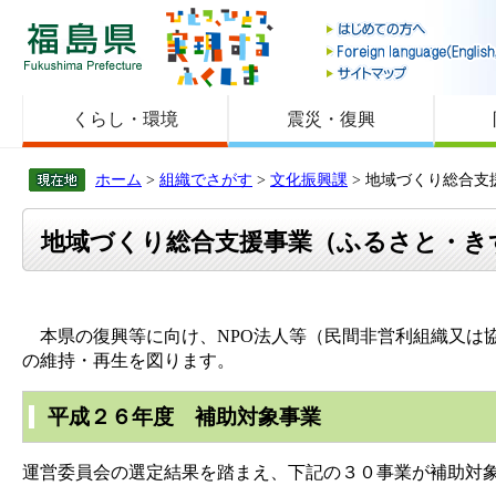
福島県
くらし・環境
震災・復興
ホーム
>
組織でさがす
>
文化振興課
> 地域づくり総合
地域づくり総合支援事業（ふるさと・き
本県の復興等に向け、NPO法人等（民間非営利組織又は協
の維持・再生を図ります。
平成２６年度 補助対象事業
運営委員会の選定結果を踏まえ、下記の３０事業が補助対