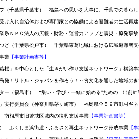
ラブ（千葉県千葉市） 福島への思いを大事に、千葉での暮らし
者受け入れ自治体および専門家との協働による避難者の生活再建
事業系ＮＰＯ法人の広報・財務・運営力アップと震災・原発事故
まつど（千葉県松戸市） 千葉県東葛地域における広域避難者支
事業
【事業計画書等】
房葛桜」を中心とした「生きがい作り支援ネットワーク」構築事
福島発！リトル・ジャパンを作ろう！～食文化を通した地域のき
ター（福島市） “集い・学び・一緒に始める”ための「出前
Ｔ」実行委員会（神奈川県茅ヶ崎市） 福島県全５９市町村ギネ
） 南相馬市旧警戒区域内の復興支援事業
【事業計画書等】
町） ふくしま浜街道・ふるさと再生ネットワーク形成事業
【事