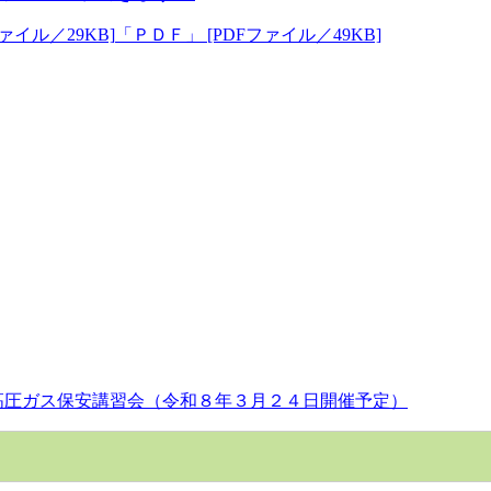
イル／29KB]
「ＰＤＦ」 [PDFファイル／49KB]
高圧ガス保安講習会（令和８年３月２４日開催予定）