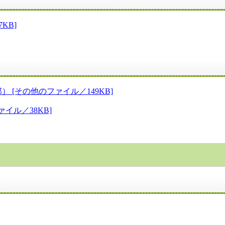
KB]
[その他のファイル／149KB]
イル／38KB]