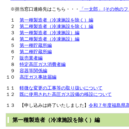
※担当窓口連絡先はこちら・・・
「一太郎」 [その他のファ
１
第一種製造者（冷凍施設を除く）編
２
第二種製造者（冷凍施設を除く）編
３
第一種製造者（冷凍施設）編
４
第二種製造者（冷凍施設）編
５
第一種貯蔵所編
６
第二種貯蔵所編
７
販売業者編
８
特定高圧ガス消費者編
９
容器等関係編
１０
高圧ガス事故届編
１１
軽微な変更の工事等の取り扱いについて
１２
既に使用された高圧ガス設備の移設について
１３ 【申し込みは終了いたしました】
令和７年度福島県
第一種製造者（冷凍施設を除く）編