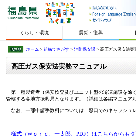
福島県
くらし・環境
震災・復興
ホーム
>
組織でさがす
>
消防保安課
> 高圧ガス保安法実
高圧ガス保安法実務マニュアル
第一種製造者（保安検査及びユニット型の冷凍施設を除く
管轄する各地方振興局となります。（詳細は各編マニュア
なお、一部申請手数料については、窓口でのキャッシュレ
様式（Wｏｒｄ、一太郎、PDF）はこちらからも