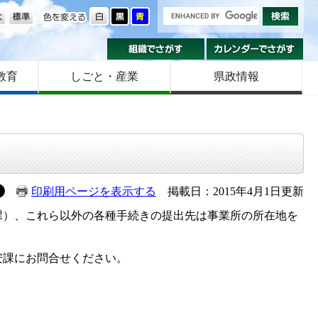
の大きさ
色を変える
組織でさがす
カ
教育
しごと・産業
県政情報
印刷用ページを表示する
掲載日：2015年4月1日更新
）、これら以外の各種手続きの提出先は事業所の所在地を
安課にお問合せください。