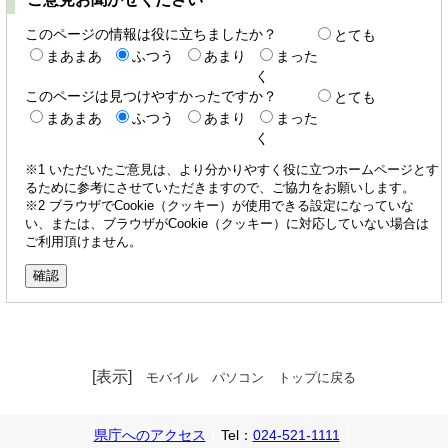
このページの情報は役に立ちましたか？
とても
まあまあ
ふつう
あまり
まった
く
このページは見つけやすかったですか？
とても
まあまあ
ふつう
あまり
まった
く
※1 いただいたご意見は、より分かりやすく役に立つホームページとす
るために参考にさせていただきますので、ご協力をお願いします。
※2 ブラウザでCookie（クッキー）が使用できる設定になっていな
い、または、ブラウザがCookie（クッキー）に対応していない場合は
ご利用頂けません。
[表示]
モバイル
パソコン
トップに戻る
県庁へのアクセス
Tel：
024-521-1111