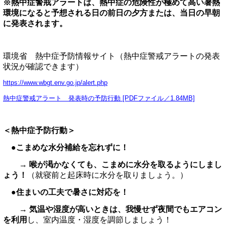
※熱中症警戒アラートは、熱中症の危険性が極めて高い暑熱
環境になると予想される日の前日の夕方または、当日の早朝
に発表されます。
環境省 熱中症予防情報サイト（熱中症警戒アラートの発表
状況が確認できます）
https://www.wbgt.env.go.jp/alert.php
熱中症警戒アラート 発表時の予防行動 [PDFファイル／1.84MB]
＜熱中症予防行動＞
●こまめな水分補給を忘れずに！
→
喉が渇かなくても、こまめに水分を取るようにしまし
ょう！
（就寝前と起床時に水分を取りましょう。）
●住まいの工夫で暑さに対応を！
→
気温や湿度が高いときは、我慢せず夜間でもエアコン
を利用
し、室内温度・湿度を調節しましょう！