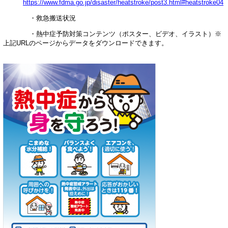
https://www.fdma.go.jp/disaster/heatstroke/post3.html#heatstroke04
​ ・救急搬送状況
・熱中症予防対策コンテンツ（ポスター、ビデオ、イラスト）※
上記URLのページからデータをダウンロードできます。