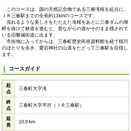
このコースは、国の天然記念物である三春滝桜を起点に、
ＪＲ三春駅までの全長約11kmのコースです。
流れるような美しさをたたえた滝桜をあとに三春ダムの湖
畔を抜けて林道を進むと、昔ながらの道がそのまま残されて
いる旧磐城街道に出ます。
市街地に入ってからは、三春町歴史民俗資料館を経て桜川
のほとりを歩き、愛宕神社の山道をたどって三春駅を目指し
ます。
コースガイド
起
三春町大字滝
点
終
三春町大字平沢（ＪＲ三春駅）
点
延
10.9 km
長