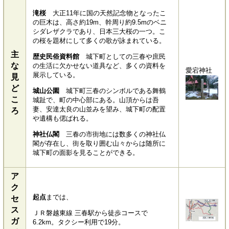
滝桜
大正11年に国の天然記念物となったこ
の巨木は、高さ約19m、幹周り約9.5mのベニ
シダレザクラであり、日本三大桜の一つ。こ
の桜を題材にして多くの歌が詠まれている。
主
歴史民俗資料館
城下町としての三春や庶民
な
の生活に欠かせない道具など、多くの資料を
愛宕神社
展示している。
見
ど
城山公園
城下町三春のシンボルである舞鶴
こ
城趾で、町の中心部にある。山頂からは吾
妻、安達太良の山並みを望み、城下町の配置
ろ
や遺構も偲ばれる。
神社仏閣
三春の市街地には数多くの神社仏
閣が存在し、街を取り囲む山々からは随所に
城下町の面影を見ることができる。
ア
ク
起点
までは、
セ
ス
ＪＲ磐越東線 三春駅から徒歩コースで
ガ
6.2km。タクシー利用で19分。