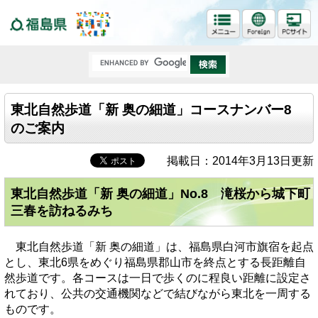
福島県
東北自然歩道「新 奥の細道」コースナンバー8
のご案内
掲載日：2014年3月13日更新
東北自然歩道「新 奥の細道」No.8 滝桜から城下町
三春を訪ねるみち
東北自然歩道「新 奥の細道」は、福島県白河市旗宿を起点
とし、東北6県をめぐり福島県郡山市を終点とする長距離自
然歩道です。各コースは一日で歩くのに程良い距離に設定さ
れており、公共の交通機関などで結びながら東北を一周する
ものです。