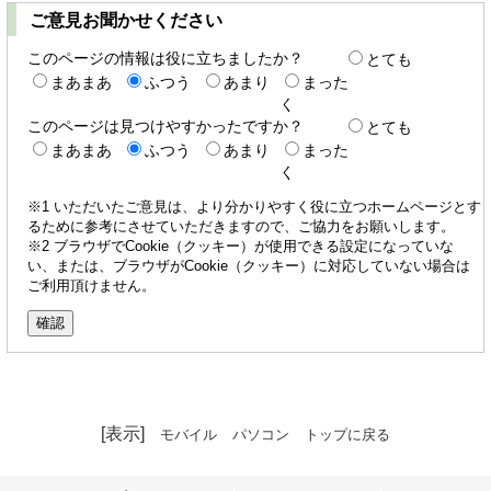
ご意見お聞かせください
このページの情報は役に立ちましたか？
とても
まあまあ
ふつう
あまり
まった
く
このページは見つけやすかったですか？
とても
まあまあ
ふつう
あまり
まった
く
※1 いただいたご意見は、より分かりやすく役に立つホームページとす
るために参考にさせていただきますので、ご協力をお願いします。
※2 ブラウザでCookie（クッキー）が使用できる設定になっていな
い、または、ブラウザがCookie（クッキー）に対応していない場合は
ご利用頂けません。
[表示]
モバイル
パソコン
トップに戻る