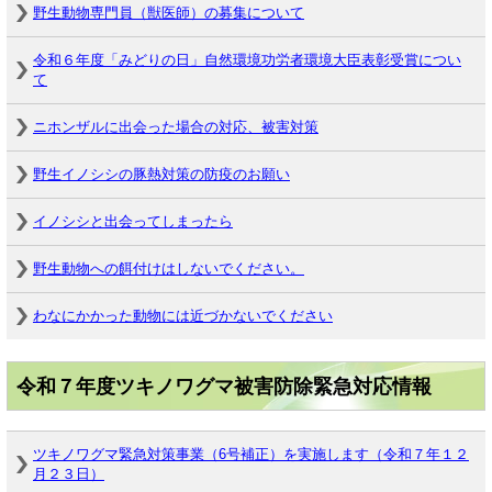
野生動物専門員（獣医師）の募集について
令和６年度「みどりの日」自然環境功労者環境大臣表彰受賞につい
て
ニホンザルに出会った場合の対応、被害対策
野生イノシシの豚熱対策の防疫のお願い
イノシシと出会ってしまったら
野生動物への餌付けはしないでください。
わなにかかった動物には近づかないでください
令和７年度ツキノワグマ被害防除緊急対応情報
ツキノワグマ緊急対策事業（6号補正）を実施します（令和７年１２
月２３日）