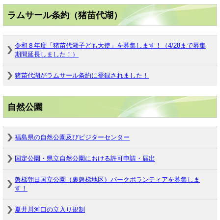
ラムサール条約（猪苗代湖）
令和８年度「猪苗代湖子ども大使」を募集します！（4/28まで募集
期間延長しました！）
猪苗代湖がラムサール条約に登録されました！
自然公園
福島県の自然公園及びビジターセンター
国定公園・県立自然公園における許可申請・届出
磐梯朝日国立公園（裏磐梯地区）パークボランティアを募集しま
す！
夏井川河口の立入り規制