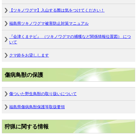
【ツキノワグマ】入山する際は気をつけてください！
福島県ツキノワグマ被害防止対策マニュアル
『会津くまナビ』 （ツキノワグマの捕獲など関係情報位置図） につ
いて
クマ鈴をお貸しします
傷病鳥獣の保護
傷ついた野生鳥獣の取り扱いについて
福島県傷病鳥獣保護等取扱要領
狩猟に関する情報