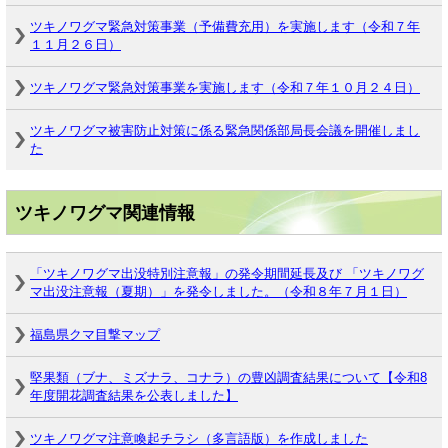
ツキノワグマ緊急対策事業（予備費充用）を実施します（令和７年
１１月２６日）
ツキノワグマ緊急対策事業を実施します（令和７年１０月２４日）
ツキノワグマ被害防止対策に係る緊急関係部局長会議を開催しまし
た
ツキノワグマ関連情報
「ツキノワグマ出没特別注意報」の発令期間延長及び 「ツキノワグ
マ出没注意報（夏期）」を発令しました。（令和８年７月１日）
福島県クマ目撃マップ
堅果類（ブナ、ミズナラ、コナラ）の豊凶調査結果について【令和8
年度開花調査結果を公表しました】
ツキノワグマ注意喚起チラシ（多言語版）を作成しました