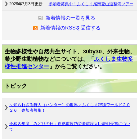
2026年7月3日更新
参加者募集中！ふくしま尾瀬登山道整備ツアー
新着情報の一覧を見る
新着情報のRSSを受信する
生物多様性や自然共生サイト、30by30、外来生物、
希少野生動植物などについては、「
ふくしま生物多
様性推進センター
」からご覧ください。
トピック
＼知られざる狩人（ハンター）の世界／ふくしま狩猟ワールド２０
２６ 参加者募集！
令和８年度「みどりの日」自然環境功労者環境大臣表彰受賞につい
て