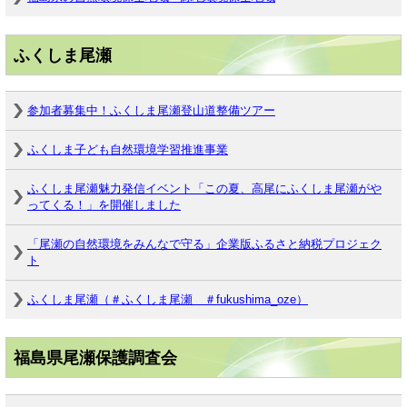
ふくしま尾瀬
参加者募集中！ふくしま尾瀬登山道整備ツアー
ふくしま子ども自然環境学習推進事業
ふくしま尾瀬魅力発信イベント「この夏、高尾にふくしま尾瀬がや
ってくる！」を開催しました
「尾瀬の自然環境をみんなで守る」企業版ふるさと納税プロジェク
ト
ふくしま尾瀬（＃ふくしま尾瀬 ＃fukushima_oze）
福島県尾瀬保護調査会