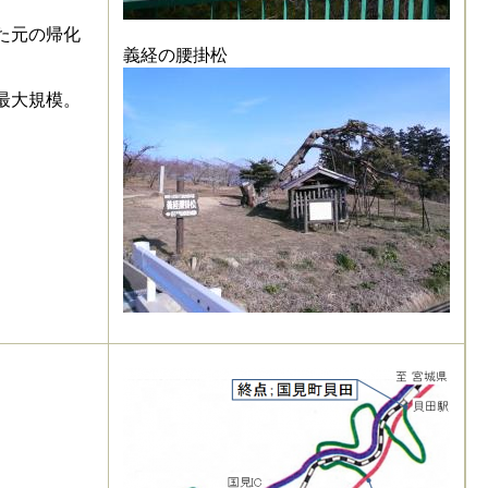
た元の帰化
義経の腰掛松
最大規模。