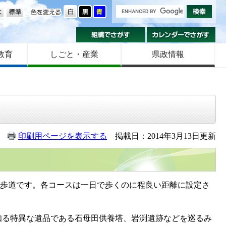
の大きさ
色を変える
組織でさがす
カ
教育
しごと・産業
県政情報
印刷用ページを表示する
掲載日：2014年3月13日更新
然歩道です。各コースは一日で歩くのに程良い距離に設定さ
る特異な遺品である石母田供養塔、岩渕遺跡などを巡るみ