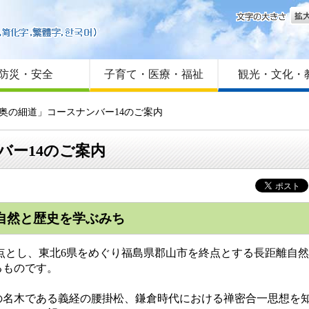
文字
はじめての方へ
Foreign language
サイトマップ
防災・安全
子育て・医療・福祉
観光・文化・
 奥の細道」コースナンバー14のご案内
バー14のご案内
の自然と歴史を学ぶみち
点とし、東北6県をめぐり福島県郡山市を終点とする長距離自
るものです。
名木である義経の腰掛松、鎌倉時代における禅密合一思想を知