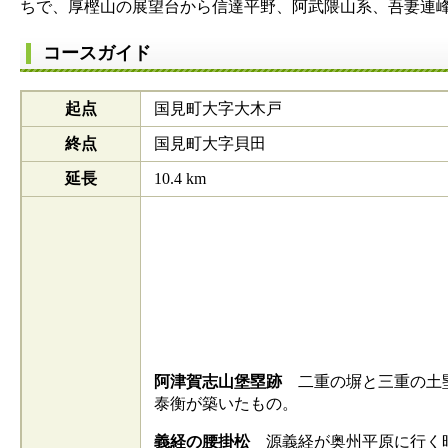
ちで、厚樫山の展望台から信達平野、阿武隈山系、吾妻連
コースガイド
起点
国見町大字大木戸
終点
国見町大字貝田
延長
10.4 km
阿津賀志山堡塁跡
二重の塀と三重の土塁
泰衡が築いたもの。
義経の腰掛松
源義経が奥州平原に行く時