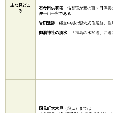
主な見どこ
石母田供養塔
僧智瑄が親の百ヶ日供養の
ろ
僧一山一寧である。
岩渕遺跡
縄文中期の竪穴式住居跡。住居は
御瀧神社の湧水
「福島の水30選」に選
国見町大木戸
（起点）までは、