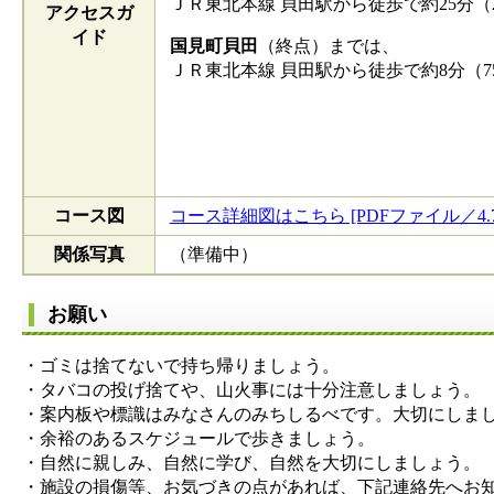
ＪＲ東北本線 貝田駅から徒歩で約25分（2
アクセスガ
イド
国見町貝田
（終点）までは、
ＪＲ東北本線 貝田駅から徒歩で約8分（7
コース図
コース詳細図はこちら [PDFファイル／4.7
関係写真
（準備中）
お願い
・ゴミは捨てないで持ち帰りましょう。
・タバコの投げ捨てや、山火事には十分注意しましょう。
・案内板や標識はみなさんのみちしるべです。大切にしま
・余裕のあるスケジュールで歩きましょう。
・自然に親しみ、自然に学び、自然を大切にしましょう。
・施設の損傷等、お気づきの点があれば、下記連絡先へお