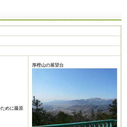
厚樫山の展望台
のために藤原