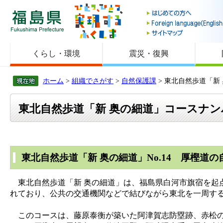
福島県
くらし・環境
震災・復興
ホーム
>
組織でさがす
>
自然保護課
> 東北自然歩道「新
東北自然歩道「新 奥の細道」コースナン
東北自然歩道「新 奥の細道」No.14 厚樫道
東北自然歩道「新 奥の細道」は、福島県白河市旗宿を起
れており、公共の交通機関などで結びながら東北を一周す
このコースは、藤原泰衡が築いた阿津賀志防塁跡、赤松の