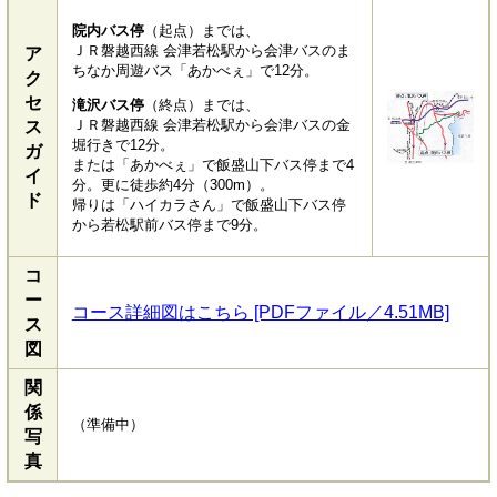
院内バス停
（起点）までは、
ＪＲ磐越西線 会津若松駅から会津バスのま
ア
ちなか周遊バス「あかべぇ」で12分。
ク
セ
滝沢バス停
（終点）までは、
ＪＲ磐越西線 会津若松駅から会津バスの金
ス
堀行きで12分。
ガ
または「あかべぇ」で飯盛山下バス停まで4
イ
分。更に徒歩約4分（300m）。
ド
帰りは「ハイカラさん」で飯盛山下バス停
から若松駅前バス停まで9分。
コ
ー
コース詳細図はこちら [PDFファイル／4.51MB]
ス
図
関
係
（準備中）
写
真