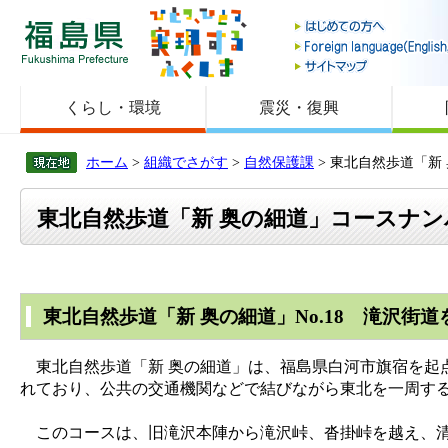
福島県
くらし・環境
震災・復興
ホーム
>
組織でさがす
>
自然保護課
> 東北自然歩道「新
東北自然歩道「新 奥の細道」コースナン
東北自然歩道「新 奥の細道」No.18 滝沢街
東北自然歩道「新 奥の細道」は、福島県白河市旗宿を起
れており、公共の交通機関などで結びながら東北を一周す
このコースは、旧滝沢本陣から滝沢峠、沓掛峠を越え、清