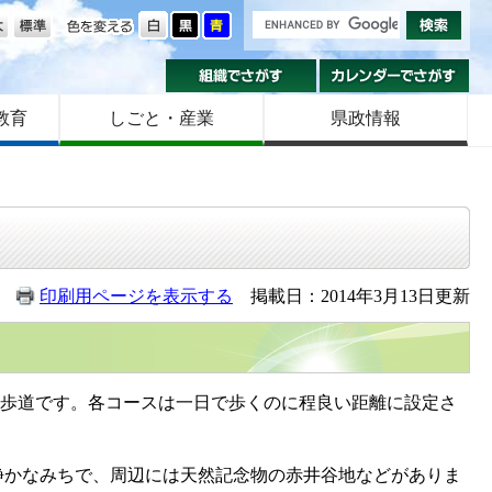
の大きさ
色を変える
組織でさがす
カ
教育
しごと・産業
県政情報
印刷用ページを表示する
掲載日：2014年3月13日更新
然歩道です。各コースは一日で歩くのに程良い距離に設定さ
かなみちで、周辺には天然記念物の赤井谷地などがありま