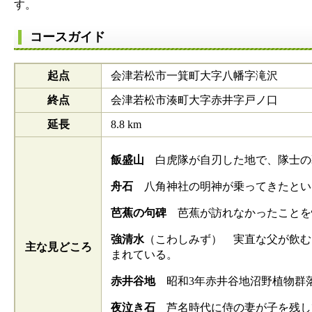
す。
コースガイド
起点
会津若松市一箕町大字八幡字滝沢
終点
会津若松市湊町大字赤井字戸ノ口
延長
8.8 km
飯盛山
白虎隊が自刃した地で、隊士の
舟石
八角神社の明神が乗ってきたとい
芭蕉の句碑
芭蕉が訪れなかったことを
強清水
（こわしみず） 実直な父が飲む
主な見どころ
まれている。
赤井谷地
昭和3年赤井谷地沼野植物群落
夜泣き石
芦名時代に侍の妻が子を残し