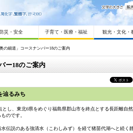
文字
はじめての方へ
Foreign language
サイトマップ
防災・安全
子育て・医療・福祉
観光・文化・
 奥の細道」コースナンバー18のご案内
バー18のご案内
道を辿るみち
点とし、東北6県をめぐり福島県郡山市を終点とする長距離自
るものです。
水伝説のある強清水（こわしみず）を経て猪苗代湖へと続く静