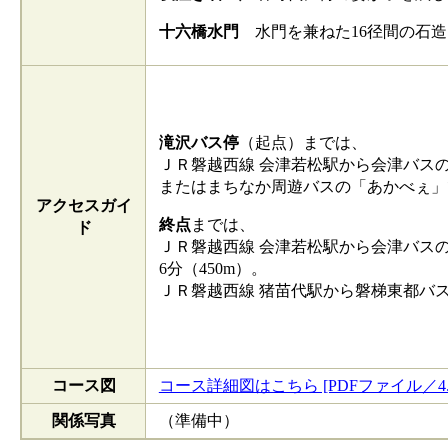
十六橋水門
水門を兼ねた16径間の石造
滝沢バス停
（起点）までは、
ＪＲ磐越西線 会津若松駅から会津バスの
またはまちなか周遊バスの「あかべぇ」で
アクセスガイ
終点
までは、
ド
ＪＲ磐越西線 会津若松駅から会津バス
6分（450m）。
ＪＲ磐越西線 猪苗代駅から磐梯東都バ
コース図
コース詳細図はこちら [PDFファイル／4.5
関係写真
（準備中）