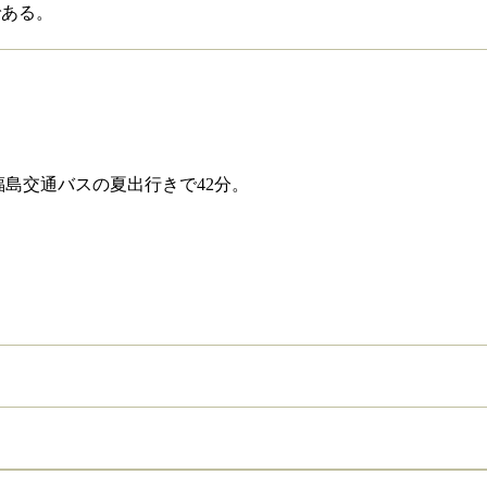
である。
福島交通バスの夏出行きで42分。
。