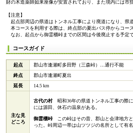
財の木造薬師如来座像が安置されており、また境内には市
【注意】
起点部周辺の県道はトンネル工事により廃道になり、県道
本コースを利用する際は、終点部の夏出バス停からコース
なお、起点から御霊櫃峠までの区間は今後廃止する予定
コースガイド
起点
郡山市逢瀬町多田野（三森峠）…通行不能
終点
郡山市逢瀬町夏出
延長
14.5 km
古代の村
昭和36年の県道トンネル工事の際に
には源田、休石の温泉がある。
主な見
御霊櫃峠
この峠はその昔、郡山と会津地方と
どころ
った。峠周辺一帯は山ツツジの名所として有