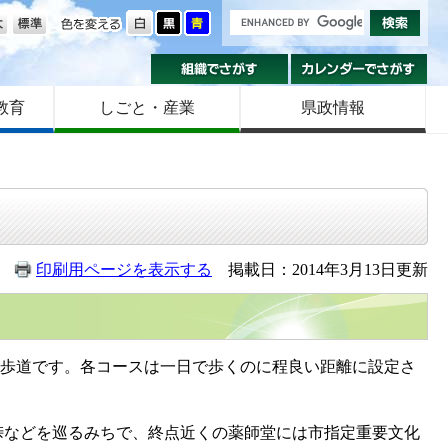
の大きさ
色を変える
組織でさがす
カ
教育
しごと・産業
県政情報
印刷用ページを表示する
掲載日：2014年3月13日更新
然歩道です。各コースは一日で歩くのに程良い距離に設定さ
などを巡るみちで、終点近くの薬師堂には市指定重要文化