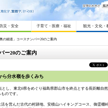
文字
はじめての方へ
Foreign language
サイトマップ
防災・安全
子育て・医療・福祉
観光・文化・
 奥の細道」コースナンバー20のご案内
バー20のご案内
村から分水嶺を歩くみち
点とし、東北6県をめぐり福島県郡山市を終点とする長距離自
るものです。
活を営んだ古代の村跡地、安積山ハイキングコース、御霊櫃峠