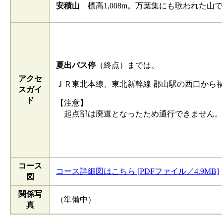
安積山
標高1,008m。万葉集にも歌われた山
夏出バス停
（終点）までは、
アクセ
ＪＲ東北本線、東北新幹線 郡山駅の西口から
スガイ
ド
【注意】
起点部は廃道となったため通行できません
コース
コース詳細図はこちら [PDFファイル／4.9MB]
図
関係写
（準備中）
真