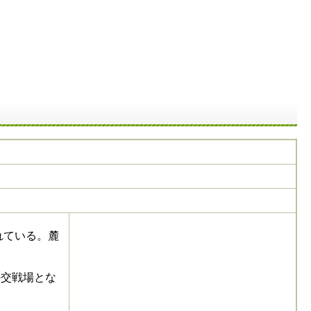
れている。麓
交戦場とな
。