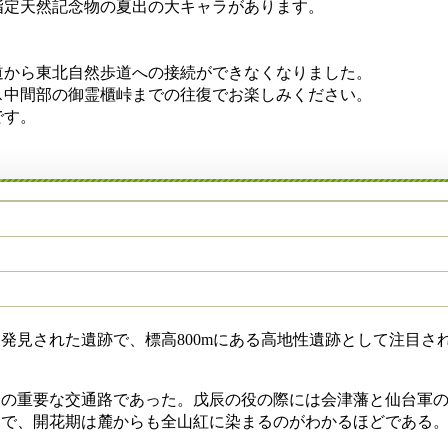
指定天然記念物の夏出の大キャラがあります。
から東北自然歩道への接続ができなくなりました。
中間部の御霊櫃峠までの往復でお楽しみください。
です。
発見された遺跡で、標高800mにある高地性遺跡として注目さ
の重要な交通路であった。戊辰の役の際には会津藩と仙台軍の
名で、開花期は麓からも全山紅に染まるのがわかるほどである