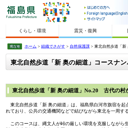
福島県
くらし・環境
震災・復興
ホーム
>
組織でさがす
>
自然保護課
> 東北自然歩道「新
東北自然歩道「新 奥の細道」コースナン
東北自然歩道「新 奥の細道」No.20 古代の
東北自然歩道「新 奥の細道」は、福島県白河市旗宿を起
れており、公共の交通機関などで結びながら東北を一周す
このコースは、縄文人が峠の厳しい環境を克服しながら生