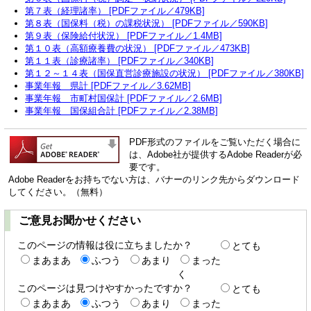
第７表（経理諸率） [PDFファイル／479KB]
第８表（国保料（税）の課税状況） [PDFファイル／590KB]
第９表（保険給付状況） [PDFファイル／1.4MB]
第１０表（高額療養費の状況） [PDFファイル／473KB]
第１１表（診療諸率） [PDFファイル／340KB]
第１２～１４表（国保直営診療施設の状況） [PDFファイル／380KB]
事業年報 県計 [PDFファイル／3.62MB]
事業年報 市町村国保計 [PDFファイル／2.6MB]
事業年報 国保組合計 [PDFファイル／2.38MB]
PDF形式のファイルをご覧いただく場合に
は、Adobe社が提供するAdobe Readerが必
要です。
Adobe Readerをお持ちでない方は、バナーのリンク先からダウンロード
してください。（無料）
ご意見お聞かせください
このページの情報は役に立ちましたか？
とても
まあまあ
ふつう
あまり
まった
く
このページは見つけやすかったですか？
とても
まあまあ
ふつう
あまり
まった