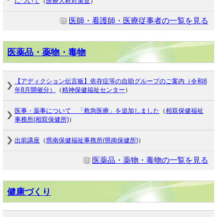
について
（
医療人材対策室
）
医師・看護師・医療従事者の一覧を見る
医薬品・薬物・毒物
【アディクション伝言板】依存症等の自助グループのご案内（令和8
年8月開催分）
（
精神保健福祉センター
）
医事・薬事について 「救急医療」を追加しました
（
相双保健福祉
事務所(相双保健所)
）
出前講座
（
県南保健福祉事務所(県南保健所)
）
医薬品・薬物・毒物の一覧を見る
健康づくり