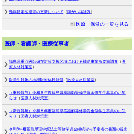
難病指定医指定の更新について
（
障がい福祉課
）
医療・保健の一覧を見る
医師・看護師・医療従事者
福島県重点医師偏在対策支援区域における補助事業所要額調査
（
医
療人材対策室
）
医学生対象の地域医療体験研修
（
医療人材対策室
）
（継続貸与）令和８年度福島県看護師等修学資金修学生募集のお知
らせ
（
医療人材対策室
）
（新規貸与）令和８年度福島県看護師等修学資金修学生募集のお知
らせ
（
医療人材対策室
）
令和8年度福島県理学療法士等修学資金継続貸与予定者の書類の提出