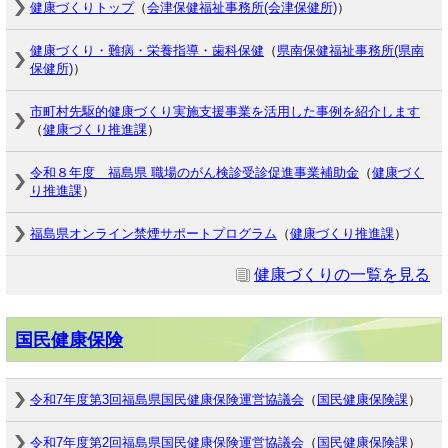
健康づくりトップ
（
会津保健福祉事務所(会津保健所)
）
健康づくり・難病・栄養指導・歯科保健
（
県南保健福祉事務所(県南
保健所)
）
市町村先駆的健康づくり実施支援事業を活用した事例を紹介します
（
健康づくり推進課
）
令和８年度 福島県 職場のがん検診受診促進事業補助金
（
健康づく
り推進課
）
福島県オンライン禁煙サポートプログラム
（
健康づくり推進課
）
健康づくりの一覧を見る
国民健康保険
令和7年度第3回福島県国民健康保険運営協議会
（
国民健康保険課
）
令和7年度第2回福島県国民健康保険運営協議会
（
国民健康保険課
）