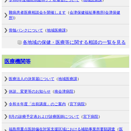
難病患者医療相談会を開催します
（
会津保健福祉事務所(会津保健
所)
）
骨髄バンクについて
（
地域医療課
）
各地域の保健・医療等に関する相談の一覧を見る
医療機関等
医療法人の決算届について
（
地域医療課
）
休診、変更等のお知らせ
（
南会津病院
）
令和８年度「出前講座」のご案内
（
宮下病院
）
8月の診療予定表および診療医師について
（
宮下病院
）
福島県重点医師偏在対策支援区域における補助事業所要額調査
（
医