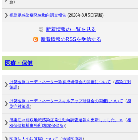
新)
福島県感染症発生動向調査報告
(2026年8月5日更新)
新着情報の一覧を見る
新着情報のRSSを受信する
医療・保健
肝炎医療コーディネーター等養成研修会の開催について
（
感染症対
策課
）
肝炎医療コーディネータースキルアップ研修会の開催について
（
感
染症対策課
）
感染症≪相双地域感染症発生動向調査週報を更新しました。≫
（
相
双保健福祉事務所(相双保健所)
）
医療法人の決算届について
（
地域医療課
）