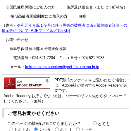
※国民健康保険にご加入の方 → 住所及び組合名（または市町村名）
後期高齢者医療制度にご加入の方 → 住所
（参考）
令和元年台風１９号に伴う災害の被災者に係る被保険者証等への
提示等について [PDFファイル／195KB]
お問い合わせ
福島県保健福祉部国民健康保険課
電話番号：024-521-7204 Ｆａｘ番号：024-521-7933
メール：
kokuminkenkouhoken@pref.fukushima.lg.jp
PDF形式のファイルをご覧いただく場合に
は、Adobe社が提供するAdobe Readerが必
要です。
Adobe Readerをお持ちでない方は、バナーのリンク先からダウンロード
してください。（無料）
ご意見お聞かせください
このページの情報は役に立ちましたか？
とても
まあまあ
ふつう
あまり
まった