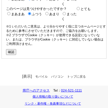
く
このページは見つけやすかったですか？
とても
まあまあ
ふつう
あまり
まった
く
※1 いただいたご意見は、より分かりやすく役に立つホームページとす
るために参考にさせていただきますので、ご協力をお願いします。
※2 ブラウザでCookie（クッキー）が使用できる設定になっていな
い、または、ブラウザがCookie（クッキー）に対応していない場合は
ご利用頂けません。
[表示]
モバイル
パソコン
トップに戻る
県庁へのアクセス
Tel：
024-521-1111
個人情報の取り扱いについて
リンク・著作権・免責事項などについて