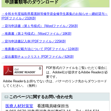
申請書類等のダウンロード
・令和８年度福島県看護師等修学資金修学生募集のお知らせ～継続貸与～
[PDFファイル／232KB]
・貸与申請書（第１号様式） [Wordファイル／25KB]
・推薦書（第２号様式） [Wordファイル／18KB]
・
貸与申請書記入例 [PDFファイル／225KB]
・推薦書の記載方法について [PDFファイル／124KB]
・提出書類チェックリスト [PDFファイル／62KB]
PDF形式のファイルをご覧いただく場合に
は、Adobe社が提供するAdobe Readerが必
要です。
Adobe Readerをお持ちでない方は、バナーのリンク先からダウンロード
してください。（無料）
このページに関するお問い合わせ先
医療人材対策室
看護職員確保担当