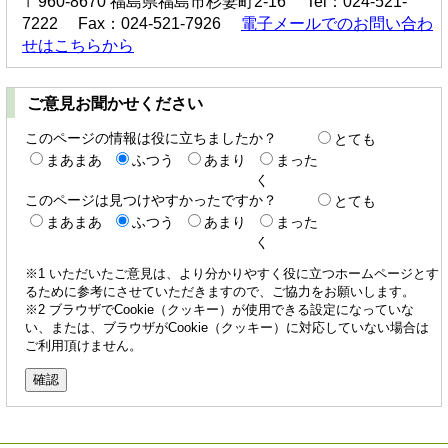
〒960-8670 福島県福島市杉妻町2-16 Tel：024-521-
7222 Fax：024-521-7926
電子メールでのお問い合わ
せはこちらから
ご意見お聞かせください
このページの情報は役に立ちましたか？
とても
まあまあ
ふつう
あまり
まった
く
このページは見つけやすかったですか？
とても
まあまあ
ふつう
あまり
まった
く
※1 いただいたご意見は、より分かりやすく役に立つホームページとす
るために参考にさせていただきますので、ご協力をお願いします。
※2 ブラウザでCookie（クッキー）が使用できる設定になっていな
い、または、ブラウザがCookie（クッキー）に対応していない場合は
ご利用頂けません。