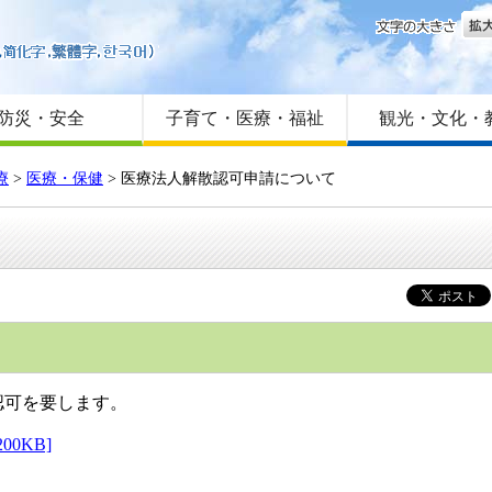
文字
はじめての方へ
Foreign language
サイトマップ
防災・安全
子育て・医療・福祉
観光・文化・
療
>
医療・保健
>
医療法人解散認可申請について
認可を要します。
0KB]