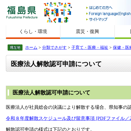
福島県
くらし・環境
震災・復興
ホーム
>
分類でさがす
>
子育て・医療・福祉
>
保健・医
医療法人解散認可申請について
医療法人解散認可申請について
医療法人が社員総会の決議により解散する場合、県知事の
令和８年度解散スケジュール及び留意事項 [PDFファイル／20
解散認可申請の様式は下記のとおりです。