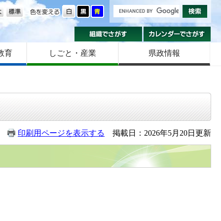
の大きさ
色を変える
組織でさがす
カ
教育
しごと・産業
県政情報
印刷用ページを表示する
掲載日：2026年5月20日更新