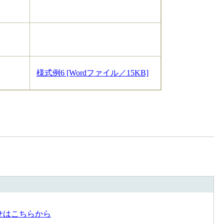
様式例6 [Wordファイル／15KB]
せはこちらから