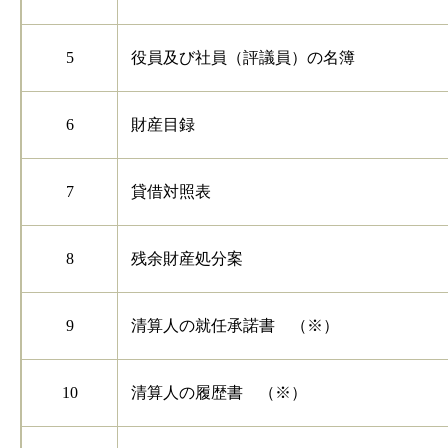
5
役員及び社員（評議員）の名簿
6
財産目録
7
貸借対照表
8
残余財産処分案
9
清算人の就任承諾書 （※）
10
清算人の履歴書 （※）