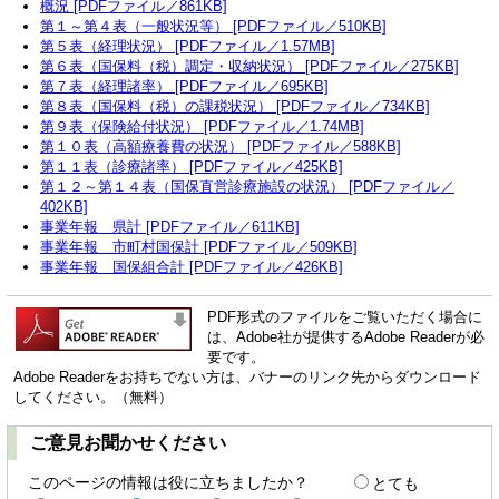
概況 [PDFファイル／861KB]
第１～第４表（一般状況等） [PDFファイル／510KB]
第５表（経理状況） [PDFファイル／1.57MB]
第６表（国保料（税）調定・収納状況） [PDFファイル／275KB]
第７表（経理諸率） [PDFファイル／695KB]
第８表（国保料（税）の課税状況） [PDFファイル／734KB]
第９表（保険給付状況） [PDFファイル／1.74MB]
第１０表（高額療養費の状況） [PDFファイル／588KB]
第１１表（診療諸率） [PDFファイル／425KB]
第１２～第１４表（国保直営診療施設の状況） [PDFファイル／
402KB]
事業年報 県計 [PDFファイル／611KB]
事業年報 市町村国保計 [PDFファイル／509KB]
事業年報 国保組合計 [PDFファイル／426KB]
PDF形式のファイルをご覧いただく場合に
は、Adobe社が提供するAdobe Readerが必
要です。
Adobe Readerをお持ちでない方は、バナーのリンク先からダウンロード
してください。（無料）
ご意見お聞かせください
このページの情報は役に立ちましたか？
とても