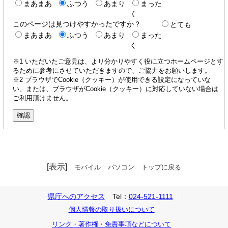
まあまあ
ふつう
あまり
まった
く
このページは見つけやすかったですか？
とても
まあまあ
ふつう
あまり
まった
く
※1 いただいたご意見は、より分かりやすく役に立つホームページとす
るために参考にさせていただきますので、ご協力をお願いします。
※2 ブラウザでCookie（クッキー）が使用できる設定になっていな
い、または、ブラウザがCookie（クッキー）に対応していない場合は
ご利用頂けません。
[表示]
モバイル
パソコン
トップに戻る
県庁へのアクセス
Tel：
024-521-1111
個人情報の取り扱いについて
リンク・著作権・免責事項などについて