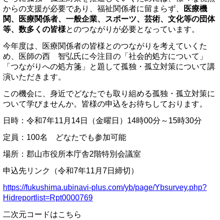
からの支援が必要であり、福祉関係者に留まらず、
医療機
関、医療関係者、一般企業、スポーツ、芸術、文化等の団体
等、数多くの皆様
とのつながりが必要となっています。
今年度は、医療関係者の皆様とのつながりを考えていくた
め、医師の西 智弘氏に今注目の「社会的処方について」
「つながりへの処方箋」と題して孤独・孤立対策について講
演いただきます。
この機会に、身近でどなたでも取り組める孤独・孤立対策に
ついて学びませんか。皆様の申込をお待ちしております。
日時：令和7年11月14日（金曜日）14時00分～15時30分
定員：100名 どなたでも参加可能
場所：郡山市役所本庁舎2階特別会議室
申込先リンク（令和7年11月7日締切）
https://fukushima.ubinavi-plus.com/yb/page/Ybsurvey.php?
Hidreportlist=Rpt0000769
​二次元コードはこちら