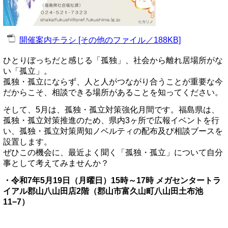
開催案内チラシ [その他のファイル／188KB]
ひとりぼっちだと感じる「孤独」、社会から離れ居場所がな
い「孤立」。
孤独・孤立にならず、人と人がつながり合うことが重要な今
だからこそ、相談できる場所があることを知ってください。
そして、5月は、孤独・孤立対策強化月間です。福島県は、
孤独・孤立対策推進のため、県内3ヶ所で広報イベントを行
い、孤独・孤立対策周知ノベルティの配布及び相談ブースを
設置します。
ぜひこの機会に、最近よく聞く「孤独・孤立」について自分
事として考えてみませんか？
・令和7年5月19日（月曜日）15時～17時 メガセンタートラ
イアル郡山八山田店2階（郡山市富久山町八山田土布池
11−7）