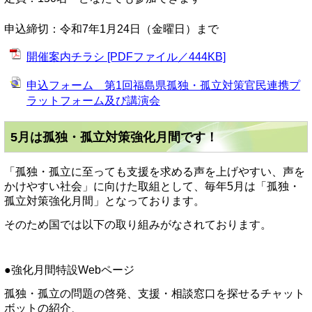
申込締切：令和7年1月24日（金曜日）まで
開催案内チラシ [PDFファイル／444KB]
申込フォーム 第1回福島県孤独・孤立対策官民連携プ
ラットフォーム及び講演会
5月は孤独・孤立対策強化月間です！
「孤独・孤立に至っても支援を求める声を上げやすい、声を
かけやすい社会」に向けた取組として、毎年5月は「孤独・
孤立対策強化月間」となっております。
そのため国では以下の取り組みがなされております。
●強化月間特設Webページ
孤独・孤立の問題の啓発、支援・相談窓口を探せるチャット
ボットの紹介、