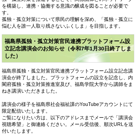
を構築し、連携・協働する意識の醸成を図ることが必要で
す。
孤独・孤立対策について県民の理解を深め、「孤独・孤立に
悩む人を誰一人取り残さないふくしま」を目指します。
福島県孤独・孤立対策官民連携プラットフォーム設
立記念講演会のお知らせ（令和7年1月30日終了しま
した）
福島県孤独・孤立対策官民連携プラットフォーム設立記念講
演会が終了しました。プラットフォームの設立を記念し、内
閣府孤独・孤立対策推進室及び、福島学院大学から講師をま
ねき講演いただきました。
講演会の様子を福島県社会福祉課のYouTubeアカウントにて
限定配信いたします。
ご覧になりたい方は、以下のアドレスまでメールで「講演会
視聴希望」と御連絡ください。メール受信後、順次URLを送
付いたします。