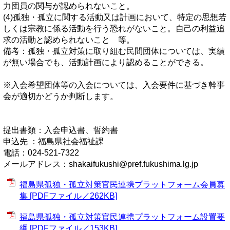
力団員の関与が認められないこと。
(4)孤独・孤立に関する活動又は計画において、特定の思想若
しくは宗教に係る活動を行う恐れがないこと。自己の利益追
求の活動と認められないこと 等。
備考：孤独・孤立対策に取り組む民間団体については、実績
が無い場合でも、活動計画により認めることができる。
※入会希望団体等の入会については、入会要件に基づき幹事
会が適切かどうか判断します。
提出書類：入会申込書、誓約書
申込先 ：福島県社会福祉課
電話：024-521-7322
メールアドレス：shakaifukushi@pref.fukushima.lg.jp
福島県孤独・孤立対策官民連携プラットフォーム会員募
集 [PDFファイル／262KB]
福島県孤独・孤立対策官民連携プラットフォーム設置要
綱 [PDFファイル／153KB]