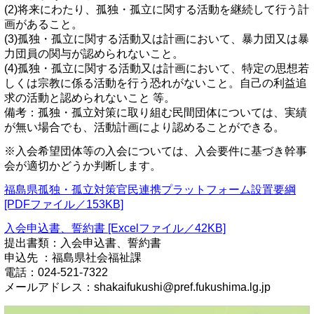
(2)将来にわたり、孤独・孤立に関する活動を継続して行う計
画があること。
(3)孤独・孤立に関する活動又は計画において、暴力団又は暴
力団員の関与が認められないこと。
(4)孤独・孤立に関する活動又は計画において、特定の思想若
しくは宗教に係る活動を行う恐れがないこと。自己の利益追
求の活動と認められないこと 等。
備考：孤独・孤立対策に取り組む民間団体については、実績
が無い場合でも、活動計画により認めることができる。
※入会希望団体等の入会については、入会要件に基づき幹事
会が適切かどうか判断します。
福島県孤独・孤立対策官民連携プラットフォーム設置要綱
[PDFファイル／153KB]
入会申込書、誓約書 [Excelファイル／42KB]
提出書類：入会申込書、誓約書
申込先 ：福島県社会福祉課
電話：024-521-7322
メールアドレス：shakaifukushi@pref.fukushima.lg.jp