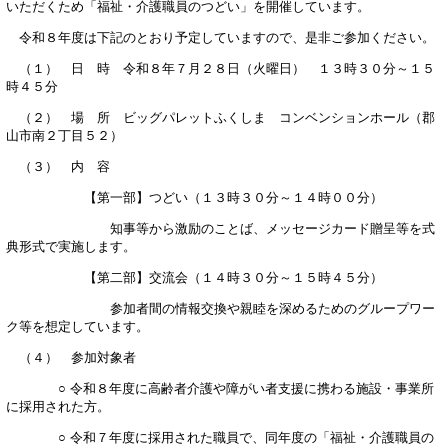
いただくため「福祉・介護職員のつどい」を開催しています。
令和８年度は下記のとおり予定していますので、是非ご参加ください。
（１） 日 時 令和８年７月２８日（火曜日） １３時３０分～１５
時４５分
（２） 場 所 ビッグパレットふくしま コンベンションホール（郡
山市南２丁目５２）
（３） 内 容
【第一部】つどい（１３時３０分～１４時００分）
知事等から激励のことば、メッセージカード贈呈等を式
典形式で実施します。
【第二部】交流会（１４時３０分～１５時４５分）
参加者間の情報交換や親睦を深めるためのグループワー
ク等を想定しています。
（４） 参加対象者
○ 令和８年度に高齢者介護や障がい者支援に携わる施設・事業所
に採用された方。
○ 令和７年度に採用された職員で、同年度の「福祉・介護職員の