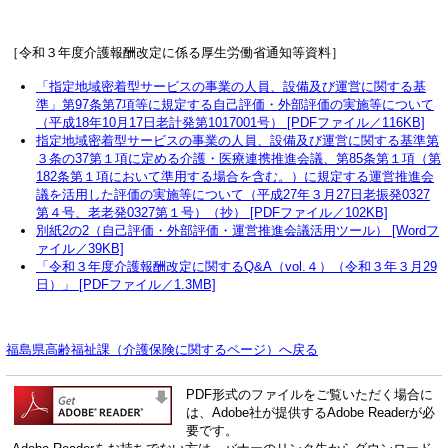
［令和３年度介護報酬改定に係る厚生労働省通知等資料］
「指定地域密着型サービスの事業の人員、設備及び運営に関する基
準」第97条第7項等に規定する自己評価・外部評価の実施等について
（平成18年10月17日老計発第1017001号） [PDFファイル／116KB]
指定地域密着型サービスの事業の人員、設備及び運営に関する基準第
３条の37第１項に定める介護・医療連携推進会議、第85条第１項（第
182条第１項において準用する場合を含む。）に規定する運営推進会
議を活用した評価の実施等について（平成27年３月27日老振発0327
第４号、老老発0327第１号）（抄） [PDFファイル／102KB]
別紙2の2（自己評価・外部評価・運営推進会議活用ツール） [Wordフ
ァイル／39KB]
「令和３年度介護報酬改定に関するQ&A（vol.４）（令和３年３月29
日）」 [PDFファイル／1.3MB]
福島県高齢福祉課（介護保険に関するページ
）へ戻る
PDF形式のファイルをご覧いただく場合に
は、Adobe社が提供するAdobe Readerが必
要です。