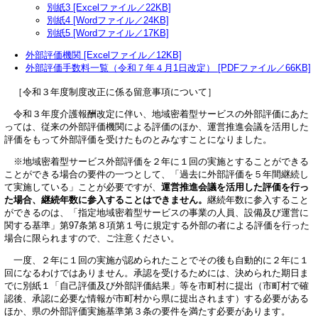
別紙3 [Excelファイル／22KB]
別紙4 [Wordファイル／24KB]
別紙5 [Wordファイル／17KB]
外部評価機関 [Excelファイル／12KB]
外部評価手数料一覧（令和７年４月1日改定） [PDFファイル／66KB]
［令和３年度制度改正に係る留意事項について］
令和３年度介護報酬改定に伴い、地域密着型サービスの外部評価にあた
っては、従来の外部評価機関による評価のほか、運営推進会議を活用した
評価をもって外部評価を受けたものとみなすことになりました。
※地域密着型サービス外部評価を２年に１回の実施とすることができる
ことができる場合の要件の一つとして、「過去に外部評価を５年間継続し
て実施している」ことが必要ですが、
運営推進会議を活用した評価を行っ
た場合、継続年数に参入することはできません。
継続年数に参入すること
ができるのは、「指定地域密着型サービスの事業の人員、設備及び運営に
関する基準」第97条第８項第１号に規定する外部の者による評価を行った
場合に限られますので、ご注意ください。
一度、２年に１回の実施が認められたことでその後も自動的に２年に１
回になるわけではありません。承認を受けるためには、決められた期日ま
でに別紙１「自己評価及び外部評価結果」等を市町村に提出（市町村で確
認後、承認に必要な情報が市町村から県に提出されます）する必要がある
ほか、県の外部評価実施基準第３条の要件を満たす必要があります。