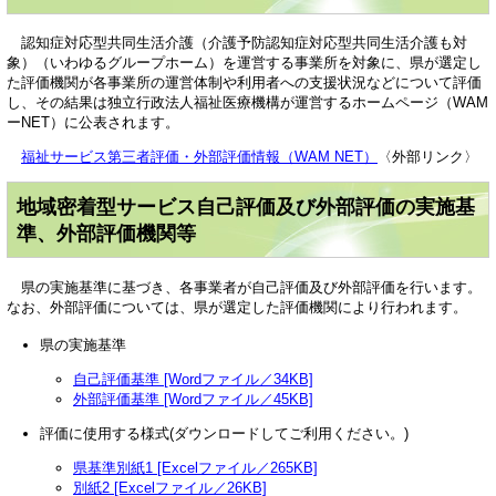
認知症対応型共同生活介護（介護予防認知症対応型共同生活介護も対
象）（いわゆるグループホーム）を運営する事業所を対象に、県が選定し
た評価機関が各事業所の運営体制や利用者への支援状況などについて評価
し、その結果は独立行政法人福祉医療機構が運営するホームページ（WAM
ーNET）に公表されます。
福祉サービス第三者評価・外部評価情報（WAM NET）
〈外部リンク〉
地域密着型サービス自己評価及び外部評価の実施基
準、外部評価機関等
県の実施基準に基づき、各事業者が自己評価及び外部評価を行います。
なお、外部評価については、県が選定した評価機関により行われます。
県の実施基準
自己評価基準 [Wordファイル／34KB]
外部評価基準 [Wordファイル／45KB]
評価に使用する様式(ダウンロードしてご利用ください。)
県基準別紙1 [Excelファイル／265KB]
別紙2 [Excelファイル／26KB]