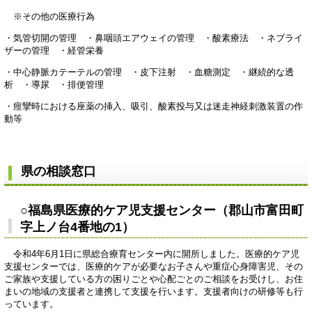
※その他の医療行為
・気管切開の管理 ・鼻咽頭エアウェイの管理 ・酸素療法 ・ネブライ
ザーの管理 ・経管栄養
・中心静脈カテーテルの管理 ・皮下注射 ・血糖測定 ・継続的な透
析 ・導尿 ・排便管理
・痙攣時における座薬の挿入、吸引、酸素投与又は迷走神経刺激装置の作
動等
県の相談窓口
○福島県医療的ケア児支援センター（郡山市富田町
字上ノ台4番地の1）
令和4年6月1日に県総合療育センター内に開所しました。医療的ケア児
支援センターでは、医療的ケアが必要なお子さんや重症心身障害児、その
ご家族や支援している方の困りごとや心配ごとのご相談をお受けし、お住
まいの地域の支援者と連携して支援を行います。支援者向けの研修等も行
っています。