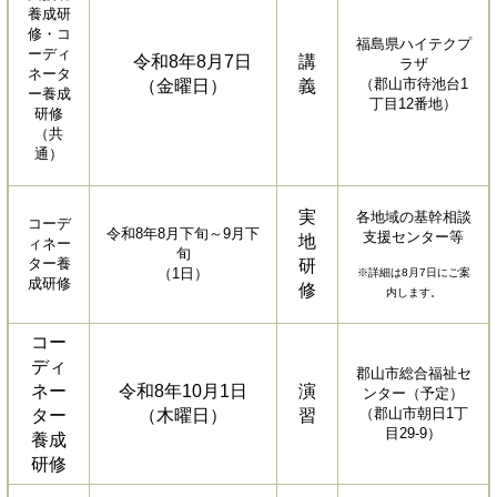
養成研
修・コ
福島県ハイテクプ
ーディ
令和8年8月7日
講
ラザ
ネータ
（郡山市待池台1
（金曜日）
義
ー養成
丁目12番地）
研修
（共
通）
実
各地域の基幹相談
コーデ
令和8年8月下旬～9月下
支援センター等
地
ィネー
旬
ター養
研
（1日）
※詳細は8月7日にご案
成研修
修
内します。
コー
ディ
郡山市総合福祉セ
ネー
令和8年10月1日
演
ンター（予定）
（郡山市朝日1丁
ター
（木曜日）
習
目29-9）
養成
研修