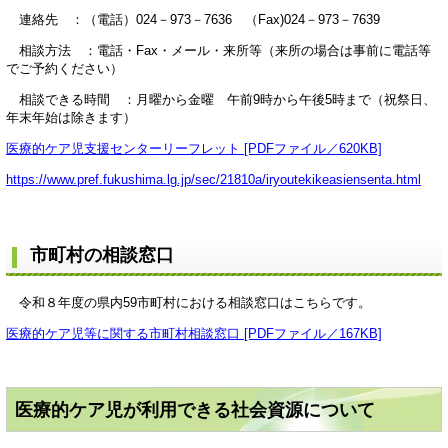
連絡先 ：（電話）024－973－7636 （Fax)024－973－7639
相談方法 ：電話・Fax・メール・来所等（来所の場合は事前に電話等
でご予約ください）
相談できる時間 ：月曜から金曜 午前9時から午後5時まで（祝祭日、
年末年始は除きます）
医療的ケア児支援センターリーフレット [PDFファイル／620KB]
https://www.pref.fukushima.lg.jp/sec/21810a/iryoutekikeasiensenta.html
市町村の相談窓口
令和８年度の県内59市町村における相談窓口はこちらです。
医療的ケア児等に関する市町村相談窓口 [PDFファイル／167KB]
医療的ケア児が利用できる社会資源について