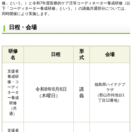
修」という。）と令和7年度医療的ケア児等コーディネーター養成研修（以
下「コーディネーター養成研修」という。）の講義共通部分については、
同時開催により実施します。
日程・会場
研修
形
日程
会場
名
式
支援者
養成研
修・コ
福島県ハイテクプ
ーディ
令和8年8月6日
講
ラザ
ネータ
（郡山市待池台1
（木曜日）
義
ー養成
丁目12番地）
研修
（共
通）
支援者