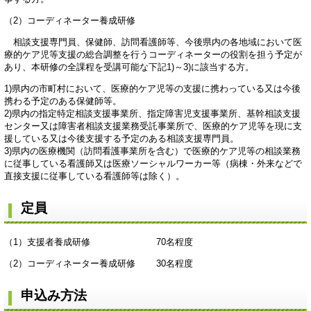
（2）コーディネーター養成研修
相談支援専門員、保健師、訪問看護師等、今後県内の各地域において医
療的ケア児等支援の総合調整を行うコーディネーターの役割を担う予定が
あり、本研修の全課程を受講可能な下記1)～3)に該当する方。
1)県内の市町村において、医療的ケア児等の支援に携わっている又は今後
携わる予定のある保健師等。
2)県内の指定特定相談支援事業所、指定障害児支援事業所、基幹相談支援
センター又は障害者相談支援業務受託事業所で、医療的ケア児等を現に支
援している又は今後支援する予定のある相談支援専門員。
3)県内の医療機関（訪問看護事業所を含む）で医療的ケア児等の相談業務
に従事している看護師又は医療ソーシャルワーカー等（病棟・外来などで
直接支援に従事している看護師等は除く）。
定員
（1）支援者養成研修 70名程度
（2）コーディネーター養成研修 30名程度
申込み方法