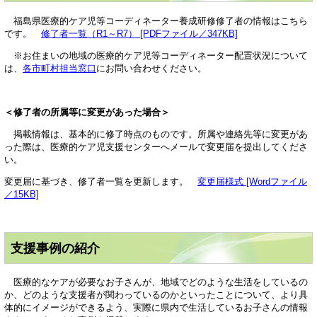
福島県医療的ケア児等コーディネーター養成研修修了者の情報はこちら
です。
修了者一覧（R1～R7） [PDFファイル／347KB]
※お住まいの地域の医療的ケア児等コーディネーター配置状況について
は、
各市町村担当窓口
にお問い合わせください。
＜修了者の所属等に変更があった場合＞
掲載情報は、基本的に修了時点のものです。所属や連絡先等に変更があ
った際は、医療的ケア児支援センターへメールで変更届を提出してくださ
い。
変更届に基づき、修了者一覧を更新します。
変更届様式 [Wordファイル
／15KB]
支援事例の紹介
医療的なケアが必要なお子さんが、地域でどのような生活をしているの
か、どのような支援者が関わっているのかといったことについて、より具
体的にイメージができるよう、実際に県内で生活しているお子さんの情報