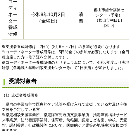
コー
ディ
郡山市総合福祉セ
ネー
令和8年10月2日
演
ンター（予定）
（郡山市朝日1丁
ター
（金曜日）
習
目29-9）
養成
研修
※支援者養成研修は、2日間（8月6日～7日）の参加が必要になります。
※コーディネーター養成研修は、5日間全ての参加が必要になります（全日
程出席した方へ修了証を交付します）。
※コーディネーター養成研修のカリキュラムについて、令和6年度より実地
研修（各地域の基幹相談支援センター等にて1日実施）が加わりました。
受講対象者
（1）支援者養成研修
県内の事業所等で医療的ケア児等を受け入れて支援している方及び今後
支援を予定している方
※指定相談支援事業所、指定障害児通所支援事業所、指定障害福祉サービ
ス事業所、訪問看護事業所、保育所、幼稚園、認定こども園、学校、児童
館、調剤薬局、行政機関等において、医療的ケア児等の地域生活支援に従
事する方。