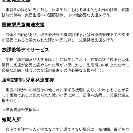
未就学の障がい児に対し、日常生活における基本的な動作の指導、知識
技能の付与、集団生活への適応訓練、その他必要な支援を行う。
医療型児童発達支援
肢体不自由があり、理学療法等の機能訓練または医療的管理下での支援
が必要であると認められた障がい児に対し、児童発達支援を行う。
放課後等デイサービス
学校（幼稚園及び大学を除く）に就学しており、授業の終了後または休
業日に支援が必要と認められた障がい児に対し、生活能力の向上のために
必要な訓練、社会との交流の促進その他必要な支援を行う。
居宅訪問型児童発達支援
重度の障がいの状態その他これに準ずる状態にあり、外出することが著
しく困難であると認められた障がい児に対し、居宅を訪問し、児童発達支
援を行う。
＜障害者総合支援法＞
短期入所
自宅で介護する人が病気などで介護できない場合に、短期間、夜間を含