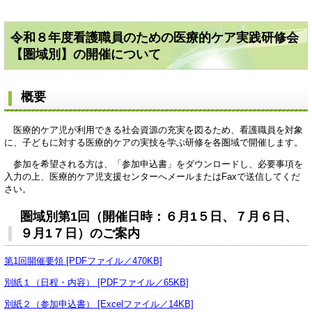
令和８年度看護職員のための医療的ケア実践研修会
【圏域別】の開催について
概要
医療的ケア児が利用できる社会資源の充実を図るため、看護職員を対象
に、子どもに対する医療的ケアの実技を学ぶ研修を各圏域で開催します。
参加を希望される方は、「参加申込書」をダウンロードし、必要事項を
入力の上、医療的ケア児支援センターへメールまたはFaxで送信してくだ
さい。
圏域別第1回（開催日時：６月1５日、７月６日、
９月1７日）のご案内
第1回開催要領 [PDFファイル／470KB]
別紙１（日程・内容） [PDFファイル／65KB]
別紙２（参加申込書） [Excelファイル／14KB]