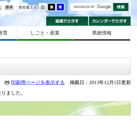
の大きさ
色を変える
組織でさがす
カ
教育
しごと・産業
県政情報
印刷用ページを表示する
掲載日：2013年12月1日更新
なりました。