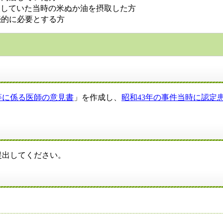
入していた当時の米ぬか油を摂取した方
続的に必要とする方
等に係る医師の意見書
」を作成し、
昭和43年の事件当時に認定
提出してください。