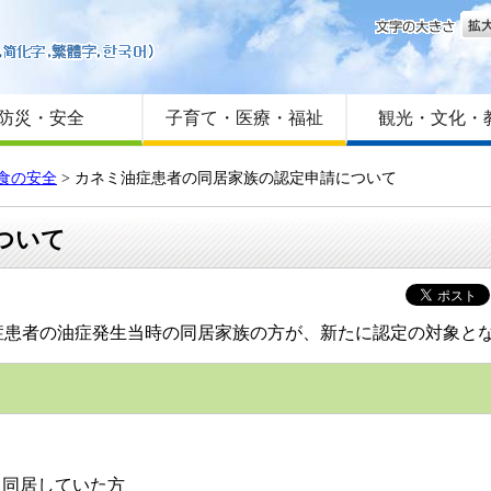
文字
はじめての方へ
Foreign language
サイトマップ
防災・安全
子育て・医療・福祉
観光・文化・
食の安全
>
カネミ油症患者の同居家族の認定申請について
ついて
症患者の油症発生当時の同居家族の方が、新たに認定の対象と
と同居していた方