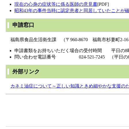
現在の心身の症状等に係る医師の意見書
[PDF]
昭和43年の事件当時に認定患者と同居していたことが
申請窓口
福島県食品生活衛生課 （〒960-8670 福島市杉妻町2-1
申請書類をお持ちいただく場合の受付時間 平日の8時3
問い合わせ電話番号 024-521-7245 （平日の8時
外部リンク
カネミ油症について～正しい知識ときめ細やかな支援の