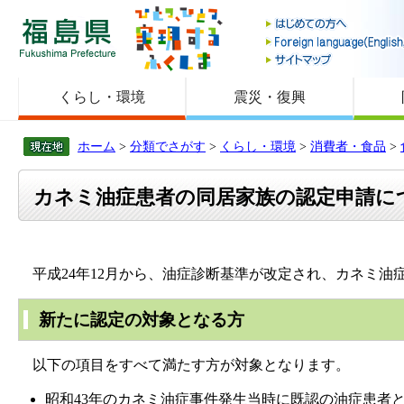
福島県
くらし・環境
震災・復興
ホーム
>
分類でさがす
>
くらし・環境
>
消費者・食品
>
カネミ油症患者の同居家族の認定申請に
平成24年12月から、油症診断基準が改定され、カネミ油
新たに認定の対象となる方
以下の項目をすべて満たす方が対象となります。
昭和43年のカネミ油症事件発生当時に既認の油症患者