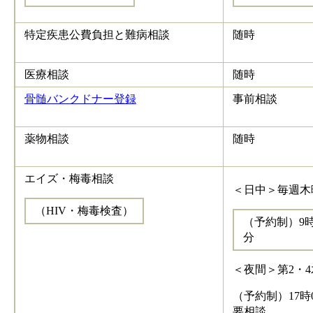
特定疾患公費負担と難病相談
随時
医療相談
随時
骨髄バンクドナー登録
事前相談
薬物相談
随時
エイズ・梅毒相談
＜日中＞毎週木
（HIV・梅毒検査）
（予約制）9時0
分
＜夜間＞第2・
（予約制）17時0
要相談