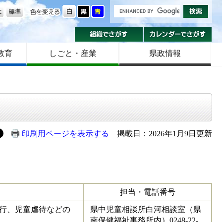
の大きさ
色を変える
組織でさがす
カ
教育
しごと・産業
県政情報
印刷用ページを表示する
掲載日：2026年1月9日更新
担当・電話番号
行、児童虐待などの
県中児童相談所白河相談室（県
南保健福祉事務所内）0248-22-