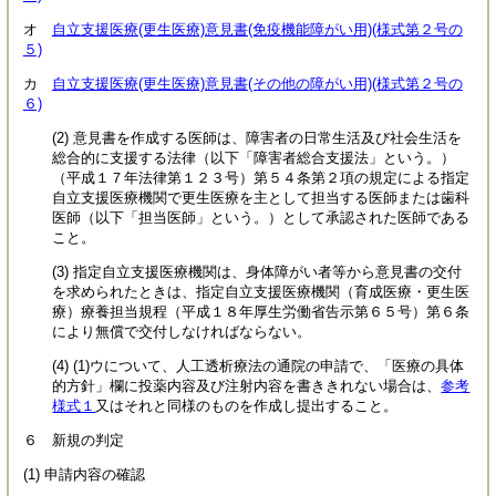
オ
自立支援医療(更生医療)意見書(免疫機能障がい用)(様式第２号の
５)
カ
自立支援医療(更生医療)意見書(その他の障がい用)(様式第２号の
６)
(2) 意見書を作成する医師は、障害者の日常生活及び社会生活を
総合的に支援する法律（以下「障害者総合支援法」という。）
（平成１７年法律第１２３号）第５４条第２項の規定による指定
自立支援医療機関で更生医療を主として担当する医師または歯科
医師（以下「担当医師」という。）として承認された医師である
こと。
(3) 指定自立支援医療機関は、身体障がい者等から意見書の交付
を求められたときは、指定自立支援医療機関（育成医療・更生医
療）療養担当規程（平成１８年厚生労働省告示第６５号）第６条
により無償で交付しなければならない。
(4) (1)ウについて、人工透析療法の通院の申請で、「医療の具体
的方針」欄に投薬内容及び注射内容を書ききれない場合は、
参考
様式１
又はそれと同様のものを作成し提出すること。
６ 新規の判定
(1) 申請内容の確認