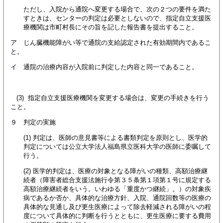
ただし、入院から通院へ変更する場合で、次の２つの要件を満た
すときは、センターの判定は必要としないので、指定自立支援医
療機関は市町村長にその旨を記した報告書を提出すること。
ア じん臓機能障がい等で通院の支給認定された有効期間内であるこ
と。
イ 通院の治療内容が入院前に判定した内容と同一であること。
(3) 指定自立支援医療機関を変更する場合は、変更の手続きを行う
こと。
９ 判定の実施
(1) 判定は、医師の意見書等による書類判定を原則とし、医学的
判定については公立大学法人福島県立医科大学の医師に委嘱して
行う。
(2) 医学的判定は、医療の対象となる障がいの種類、高額治療継
続者（障害者総合支援法施行令第３５条第１項第１号に規定する
高額治療継続者をいう。いわゆる「重度かつ継続」。）の対象疾
病であるか否か、具体的な治療方針、入院、通院回数等の医療の
具体的な見通し及び更生医療によって除去軽減される障がいの程
度について具体的に判断を行うとともに、更生医療に要する費用