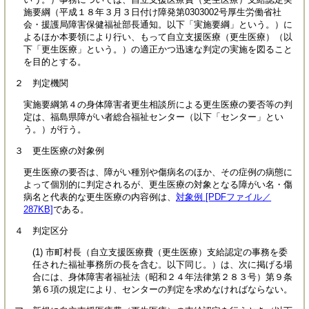
施要綱（平成１８年３月３日付け障発第0303002号厚生労働省社
会・援護局障害保健福祉部長通知。以下「実施要綱」という。）に
よるほか本要領により行い、もって自立支援医療（更生医療）（以
下「更生医療」という。）の適正かつ迅速な判定の実施を図ること
を目的とする。
２ 判定機関
実施要綱第４の身体障害者更生相談所による更生医療の要否等の判
定は、福島県障がい者総合福祉センター（以下「センター」とい
う。）が行う。
３ 更生医療の対象例
更生医療の要否は、障がい種別や傷病名のほか、その症例の病態に
よって個別的に判定されるが、更生医療の対象となる障がい名・傷
病名と代表的な更生医療の内容例は、
対象例 [PDFファイル／
287KB]
である。
４ 判定区分
(1) 市町村長（自立支援医療費（更生医療）支給認定の事務を委
任された福祉事務所の長を含む。以下同じ。）は、次に掲げる場
合には、身体障害者福祉法（昭和２４年法律第２８３号）第９条
第６項の規定により、センターの判定を求めなければならない。