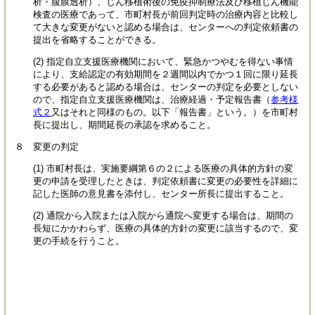
析・腹膜透析）、じん移植術後の免疫抑制療法及び移植じん機能
検査の医療であって、市町村長が前回判定時の治療内容と比較し
て大きな変更がないと認める場合は、センターへの判定依頼書の
提出を省略することができる。
(2) 指定自立支援医療機関において、緊急かつやむを得ない事情
により、支給認定の有効期間を２週間以内でかつ１回に限り延長
する必要があると認める場合は、センターの判定を必要としない
ので、指定自立支援医療機関は、治療経過・予定報告書（
参考様
式２
又はそれと同様のもの。以下「報告書」という。）を市町村
長に提出し、期間延長の承認を求めること。
８ 変更の判定
(1) 市町村長は、実施要綱第６の２による医療の具体的方針の変
更の申請を受理したときは、判定依頼書に変更の必要性を詳細に
記した医師の意見書を添付し、センター所長に提出すること。
(2) 通院から入院または入院から通院へ変更する場合は、期間の
長短にかかわらず、医療の具体的方針の変更に該当するので、変
更の手続を行うこと。