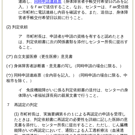
連絡し、
同時申請連絡票
（身体障害者手帳交付希望日のみを記
入。）をＦaxで送信すること。なお、センターは、Ｆax受信後
に市町村に電話連絡し内容を確認する。また、送信は、身体障
害者手帳交付希望日以前に行うこと。
(2) 判定依頼
ア 市町村長は、申請者が申請の資格を有すると認めたとき
は、判定依頼書に次の関係書類を添付しセンター所長に提出す
ること。
(ア) 自立支援医療（更生医療）意見書
(イ) 身体障害者診断書・意見書の写し（同時申請の場合に限る。）
(ウ) 同時申請連絡票（全内容を記入。）（同時申請の場合に限る。中
核市を除く。）
イ 免疫機能障がいに係る判定依頼書の送付は、センターの身
体障がい者福祉課長宛の親展文書で行うこと。
７ 再認定の判定
(1) 市町村長は、実施要綱第６の１による再認定の申請を受理し
たときは、判定依頼書に再認定の必要性を詳細に記した医師の意
見書を添付し、センター所長に提出すること。ただし、じん臓機
能障がいの再認定において、通院による人工透析療法（血液透