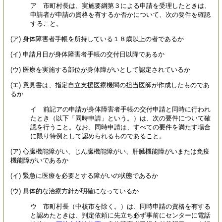
ア 市町村長は、実施要綱第３による申請を受理したときは、
申請者が申請の資格を有するか否かについて、次の要件を確認
すること。
(ア) 身体障害者手帳を所持している１８歳以上の者であるか
(イ) 申請月日が身体障害者手帳の交付日以降であるか
(ウ) 医療を実施する部位が身体障がいとして認定されているか
(エ) 意見書は、指定自立支援医療機関の担当医師が作成したものであ
るか
イ 前記アの申請が身体障害者手帳の交付申請と同時に行われ
たとき（以下「同時申請」という。）は、次の要件について確
認を行うこと。なお、同時申請は、すべての要件を満たす場合
に限り特例として認められるものであること。
(ア) 心臓機能障がい、じん臓機能障がい、肝臓機能障がいまたは免疫
機能障がいであるか
(イ) 緊急に医療を必要とする障がいの状態であるか
(ウ) 具体的な治療方針が明確になっているか
ウ 市町村長（中核市を除く。）は、同時申請の資格を有する
と認めたときは、判定依頼に先立ち必ず事前にセンターに電話