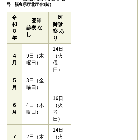
号 福島県庁北庁舎1階）
令
医
医師
和
師診
診察 な
8
察 あ
し
年
り
14日
4
9日（木
（火
月
曜日）
曜
日）
5
8日（金
月
曜日）
16日
6
4日（木
（火
月
曜日）
曜
日）
14日
7
2日（木
（火