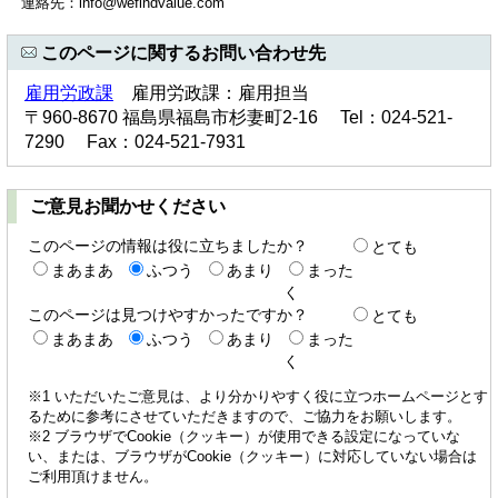
連絡先：info@wefindvalue.com
このページに関するお問い合わせ先
雇用労政課
雇用労政課：雇用担当
〒960-8670 福島県福島市杉妻町2-16 Tel：024-521-
7290 Fax：024-521-7931
ご意見お聞かせください
このページの情報は役に立ちましたか？
とても
まあまあ
ふつう
あまり
まった
く
このページは見つけやすかったですか？
とても
まあまあ
ふつう
あまり
まった
く
※1 いただいたご意見は、より分かりやすく役に立つホームページとす
るために参考にさせていただきますので、ご協力をお願いします。
※2 ブラウザでCookie（クッキー）が使用できる設定になっていな
い、または、ブラウザがCookie（クッキー）に対応していない場合は
ご利用頂けません。