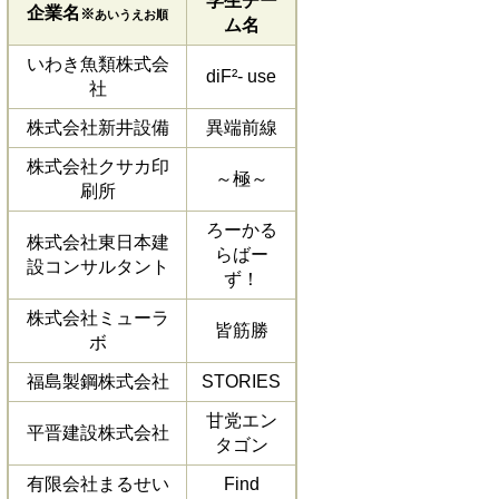
学生チー
企業名
※
あいうえお順
ム名
いわき魚類株式会
diF²- use
社
株式会社新井設備
異端前線
株式会社クサカ印
～極～
刷所
ろーかる
株式会社東日本建
らばー
設コンサルタント
ず！
株式会社ミューラ
皆筋勝
ボ
福島製鋼株式会社
STORIES
甘党エン
平晋建設株式会社
タゴン
有限会社まるせい
Find