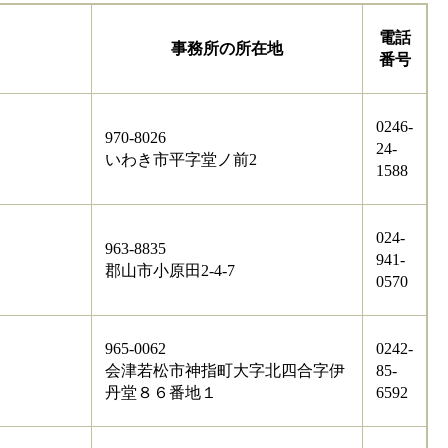
電話
事務所の所在地
番号
0246-
970-8026
24-
いわき市平字堂ノ前2
1588
024-
963-8835
941-
郡山市小原田2-4-7
0570
965-0062
0242-
会津若松市神指町大字北四合字伊
85-
丹堂８６番地１
6592