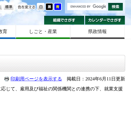
の大きさ
色を変える
組織でさがす
カ
教育
しごと・産業
県政情報
印刷用ページを表示する
掲載日：2024年6月11日更新
応じて、雇用及び福祉の関係機関との連携の下、就業支援