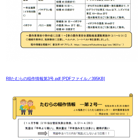
R8たむらの稲作情報第3号.pdf [PDFファイル／395KB]