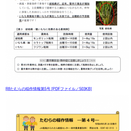
R8たむらの稲作情報第5号 [PDFファイル／503KB]