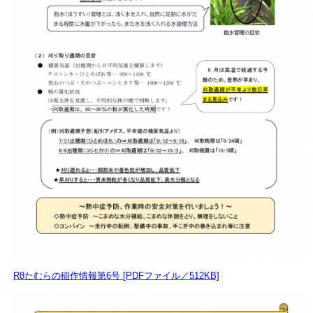
R8たむらの稲作情報第6号 [PDFファイル／512KB]