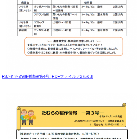
R8たむらの稲作情報第4号 [PDFファイル／375KB]