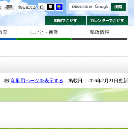
の大きさ
色を変える
組織でさがす
カ
教育
しごと・産業
県政情報
印刷用ページを表示する
掲載日：2026年7月21日更新