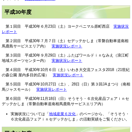
平成30年度
第１回目 平成30年６月23日（土）ヨークベニマル原町西店
実施状況
レポート
第２回目 平成30年７月７日（土）セデッテかしま（常磐自動車道南相
馬鹿島サービスエリア内）
実施状況レポート
第３回目 平成30年９月29日（土）ふたばワールドｉｎなみえ（浪江町
地域スポーツセンター内）
実施状況レポート
第４回目 平成30年10月６日（土）いわき大交流フェスタ2018（21世紀
の森公園 屋内多目的広場）
実施状況レポート
第５回目 平成30年10月27日（土）、28日（日）第３回JAまつり（南相
馬ジャスモール）
実施状況レポート
第６回目 平成30年11月18日（日）そうそう・６次化産品フェアｉｎセ
デッテかしま（常磐自動車道南相馬鹿島サービスエリア内）
実施状況については「
地域産業６次化
」のページから、「そうそう・
６次化産品フェアｉｎセデッテかしま」の活動実績をご覧ください。