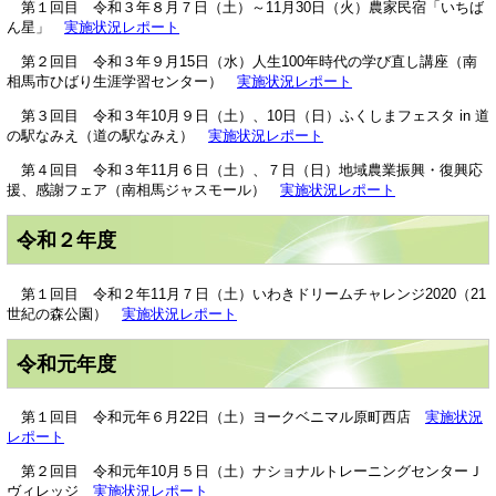
第１回目 令和３年８月７日（土）～11月30日（火）農家民宿「いちば
ん星」
実施状況レポート
第２回目 令和３年９月15日（水）人生100年時代の学び直し講座（南
相馬市ひばり生涯学習センター）
実施状況レポート
第３回目 令和３年10月９日（土）、10日（日）ふくしまフェスタ in 道
の駅なみえ（道の駅なみえ）
実施状況レポート
第４回目 令和３年11月６日（土）、７日（日）地域農業振興・復興応
援、感謝フェア（南相馬ジャスモール）
実施状況レポート
令和２年度
第１回目 令和２年11月７日（土）いわきドリームチャレンジ2020（21
世紀の森公園）
実施状況レポート
令和元年度
第１回目 令和元年６月22日（土）ヨークベニマル原町西店​
実施状況
レポート
第２回目 令和元年10月５日（土）ナショナルトレーニングセンターＪ
ヴィレッジ
実施状況レポート