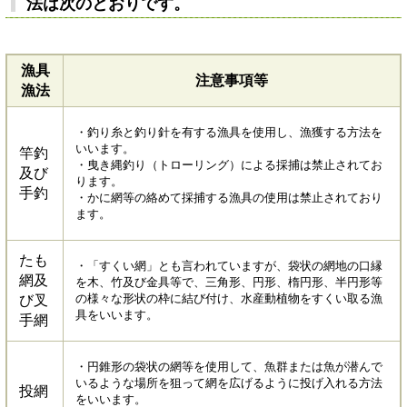
法は次のとおりです。
漁具
注意事項等
漁法
・釣り糸と釣り針を有する漁具を使用し、漁獲する方法を
いいます。
竿釣
・曳き縄釣り（トローリング）による採捕は禁止されてお
及び
ります。
手釣
・かに網等の絡めて採捕する漁具の使用は禁止されており
ます。
たも
・「すくい網」とも言われていますが、袋状の網地の口縁
網及
を木、竹及び金具等で、三角形、円形、楕円形、半円形等
の様々な形状の枠に結び付け、水産動植物をすくい取る漁
び叉
具をいいます。
手網
・円錐形の袋状の網等を使用して、魚群または魚が潜んで
いるような場所を狙って網を広げるように投げ入れる方法
投網
をいいます。