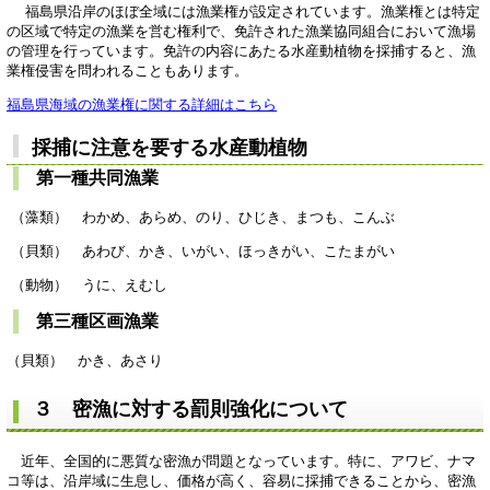
福島県沿岸のほぼ全域には漁業権が設定されています。漁業権とは特定
の区域で特定の漁業を営む権利で、免許された漁業協同組合において漁場
の管理を行っています。免許の内容にあたる水産動植物を採捕すると、漁
業権侵害を問われることもあります。
福島県海域の漁業権に関する詳細はこちら
採捕に注意を要する水産動植物
第一種共同漁業
（藻類） わかめ、あらめ、のり、ひじき、まつも、こんぶ
（貝類） あわび、かき、いがい、ほっきがい、こたまがい
（動物） うに、えむし
第三種区画漁業
（貝類） かき、あさり
３ 密漁に対する罰則強化について
近年、全国的に悪質な密漁が問題となっています。特に、アワビ、ナマ
コ等は、沿岸域に生息し、価格が高く、容易に採捕できることから、密漁