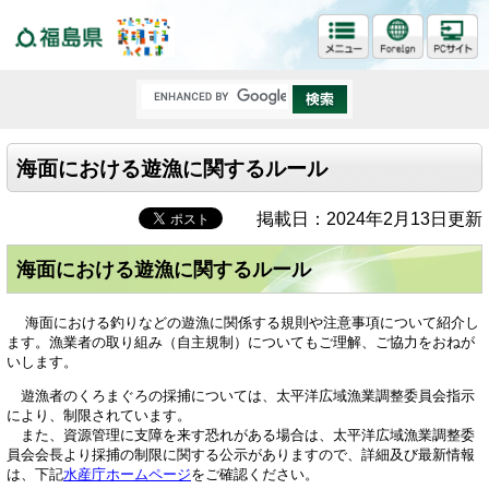
福島県
海面における遊漁に関するルール
掲載日：2024年2月13日更新
海面における遊漁に関するルール
海面における釣りなどの遊漁に関係する規則や注意事項について紹介し
ます。漁業者の取り組み（自主規制）についてもご理解、ご協力をおねが
いします。
遊漁者のくろまぐろの採捕については、太平洋広域漁業調整委員会指示
により、制限されています。
また、資源管理に支障を来す恐れがある場合は、太平洋広域漁業調整委
員会会長より採捕の制限に関する公示がありますので、詳細及び最新情報
は、下記
水産庁ホームページ
をご確認ください。