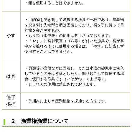
・船を使用することはできません。
・目的物を突き刺して漁獲する漁具の一種であり、漁獲物
を突き刺す先端部と柄は固着しており、柄を手に持って目
的物を突き刺すもの。
やす
・もり類（水中銃）の使用は禁止されております。
・「やす」に発射装置（ゴム等）が付いた漁具で、柄が掌
中から離れるように使用する場合は、「やす」に該当せず
使用することはできません。
・貝類等が岩盤などに固着し、または水底の砂泥中に潜入
しているものをはぎ落としたり、掘り起こして採捕する場
は具
合に使用する漁具です（いそがね、くまで等）。
・じょれんの使用は禁止されております。
徒手
・手掴みにより水産動植物を採捕する方法です。
採捕
２ 漁業権漁業について