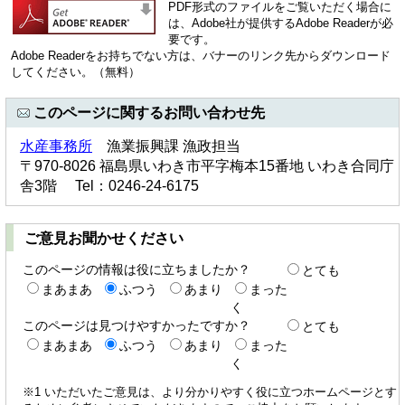
PDF形式のファイルをご覧いただく場合に
は、Adobe社が提供するAdobe Readerが必
要です。
Adobe Readerをお持ちでない方は、バナーのリンク先からダウンロード
してください。（無料）
このページに関するお問い合わせ先
水産事務所
漁業振興課 漁政担当
〒970-8026 福島県いわき市平字梅本15番地 いわき合同庁
舎3階 Tel：0246-24-6175
ご意見お聞かせください
このページの情報は役に立ちましたか？
とても
まあまあ
ふつう
あまり
まった
く
このページは見つけやすかったですか？
とても
まあまあ
ふつう
あまり
まった
く
※1 いただいたご意見は、より分かりやすく役に立つホームページとす