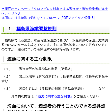
水産庁ホームページ「クロマグロを対象とする遊漁者・遊漁船業者の皆様
へ」へリンク
海面における遊漁（釣りなど）のルール [PDFファイル／404KB]
１
福島県漁業調整規則
福島県では漁業法、水産資源保護法に基づき、水産資源の保護と漁業調
整のためのルールを設けています。主に海面の漁業について定めているも
のですが、遊漁についても関係する制限等があります。
遊漁に関する主な制限
（１） 遊漁者等の漁具漁法の制限（第43条）
（２） 禁止区域等（第40条第1項）：採捕禁止期間、体長等の制限を
含む
（３） 河口付近における採捕の制限（第41条第1項） など
具体的な内容は
「遊漁に関する主な制限」
をご確認ください
海面において、遊漁者の行うことのできる漁具漁