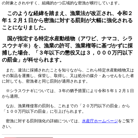
の対象とされやすく、組織的かつ広域的な密漁が横行しています。
このような経緯を踏まえ、漁業法が改正され、令和２
年１２月１日から密漁に対する罰則が大幅に強化される
ことになりました。
国が指定する特定水産動植物（アワビ、ナマコ、シラ
スウナギ※）を、漁業の許可、漁業権等に基づかずに採
捕した場合、「３年以下の懲役又は３，０００万円以下
の罰金」が科せられます
。
また、違法に採捕されたことを知りながら、これら特定水産動植物又は
その製品を運搬し、保管し、取得し、又は処分の媒介・あっせんをした者
に対しても、密漁者と同じ罰則が適用されます。
※シラスウナギについては、３年の猶予措置により令和５年１２月１日
から適用。
なお、漁業権侵害の罰則も、これまでの「２０万円以下の罰金」から
「１００万円以下の罰金」に引上げられます。
密漁に対する罰則強化の詳細については、
水産庁ホームページ
をご覧下
さい。